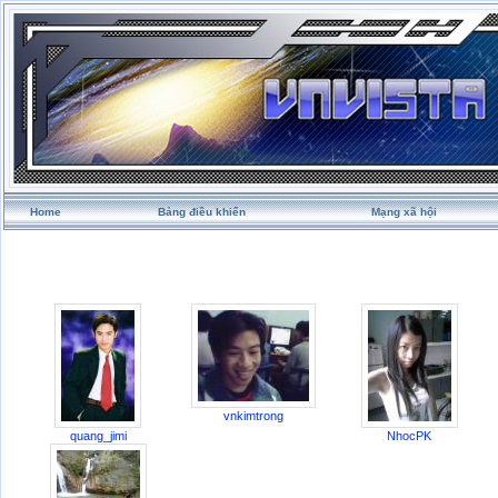
Home
Bảng điều khiển
Mạng xã hội
vnkimtrong
quang_jimi
NhocPK