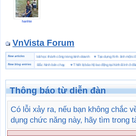
hanhte
VnVista Forum
đặc biệt” của Microsoft
New articles
♥
4 bài học thành công trong kinh doanh
♥
Tạo dựng hình ảnh m
iệu giày bảo hộ tại Bắc Ninh bán chạy
New blog entries
♥
Thiết bị bảo hộ lao động tại Ninh Bình ở đâu
Thông báo từ diễn đàn
Có lỗi xảy ra, nếu bạn không chắc 
dụng chức năng này, hãy tìm trong tài