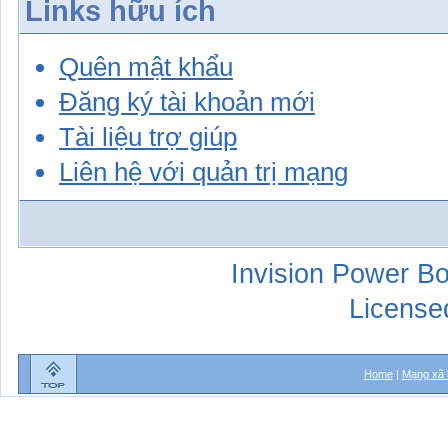
Links hữu ích
Quên mật khẩu
Đăng ký tài khoản mới
Tài liệu trợ giúp
Liên hệ với quản trị mạng
Invision Power Bo
License
Home
|
Mạng xã 