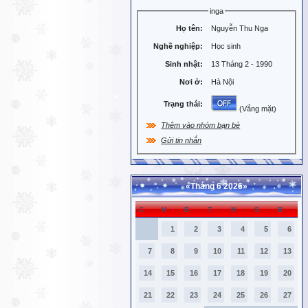
inga
Họ tên:
Nguyễn Thu Nga
Nghề nghiệp:
Học sinh
Sinh nhật:
13 Tháng 2 - 1990
Nơi ở:
Hà Nội
Trạng thái:
(Vắng mặt)
Thêm vào nhóm bạn bè
Gửi tin nhắn
«
Tháng 6 2026
»
C
H
B
T
N
S
B
1
2
3
4
5
6
7
8
9
10
11
12
13
14
15
16
17
18
19
20
21
22
23
24
25
26
27