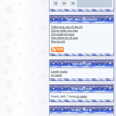
28
29
30
Thực đơn người xem
Thêm inga vào sổ địa chỉ
Gửi tin nhắn cho inga
Gửi email cho inga
Xem thông tin về inga
Kho lưu trữ
Bài viết cuối
Lovely music
no name
Bình luận mới
Guest_vinh_* trong
no name
(♥ Góc Thơ ♥)