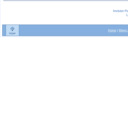
Invision P
L
Home
|
Mạng x