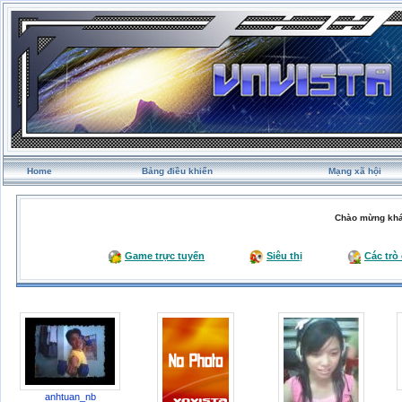
Home
Bảng điều khiển
Mạng xã hội
Chào mừng khá
Game trực tuyến
Siêu thị
Các trò
anhtuan_nb