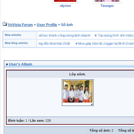
nilymon
Tieungoc
VnVista Forum
>
User Profile
> Sổ ảnh
đặc biệt” của Microsoft
New articles
♥
4 bài học thành công trong kinh doanh
♥
Tạo dựng hình ảnh m
ai hải quan là gì? Hướng dẫn khai báo 2026
New blog entries
♥
Mua giày bảo hộ Jogger tại Bình Dương ở 
User's Album
Lớp mình.
Bình luận:
1 /
Lần xem:
228
·
Tổng số ảnh:
2 ·
Tổng số b