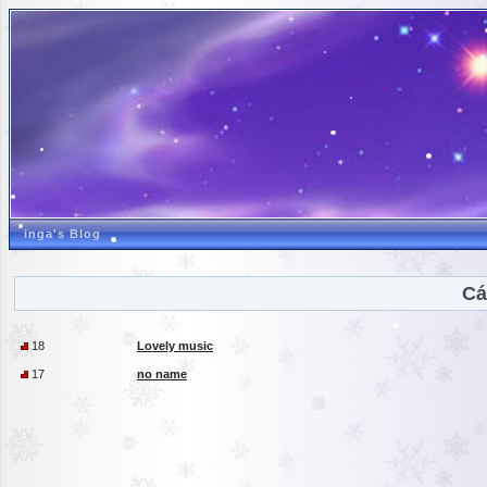
inga's Blog
Cá
18
Lovely music
17
no name