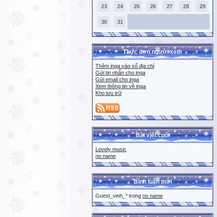
23
24
25
26
27
28
29
30
31
Thực đơn người xem
Thêm inga vào sổ địa chỉ
Gửi tin nhắn cho inga
Gửi email cho inga
Xem thông tin về inga
Kho lưu trữ
Bài viết cuối
Lovely music
no name
Bình luận mới
Guest_vinh_* trong
no name