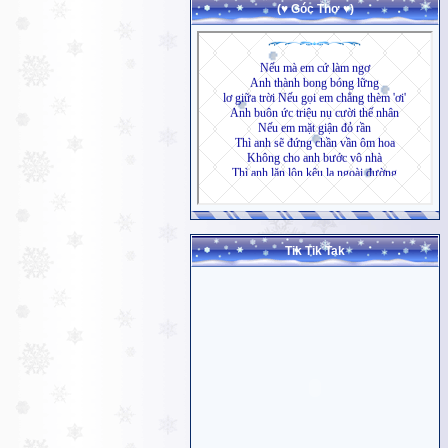
(♥ Góc Thơ ♥)
Tik Tik Tak