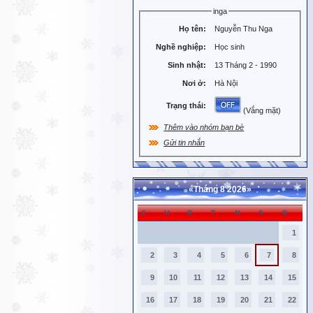
inga
Họ tên:
Nguyễn Thu Nga
Nghề nghiệp:
Học sinh
Sinh nhật:
13 Tháng 2 - 1990
Nơi ở:
Hà Nội
Trạng thái:
(Vắng mặt)
Thêm vào nhóm bạn bè
Gửi tin nhắn
«
Tháng 8 2026
»
C
H
B
T
N
S
B
1
2
3
4
5
6
7
8
9
10
11
12
13
14
15
16
17
18
19
20
21
22