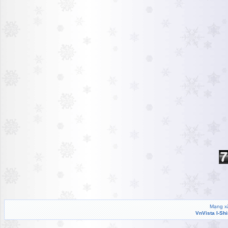
Mạng xã
VnVista I-Sh