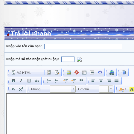
Trả lời nhanh
Nhập vào tên của bạn:
Nhập mã số xác nhận (bắt buộc):
Mã HTML
Phông
Kích cỡ phông
Phông
Cỡ chữ
Phông
Cỡ chữ