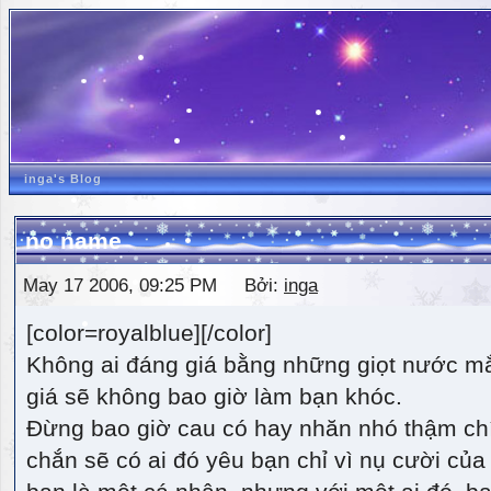
inga's Blog
no name
May 17 2006, 09:25 PM Bởi:
inga
[color=royalblue][/color]
Không ai đáng giá bằng những giọt nước m
giá sẽ không bao giờ làm bạn khóc.
Đừng bao giờ cau có hay nhăn nhó thậm ch
chắn sẽ có ai đó yêu bạn chỉ vì nụ cười của 