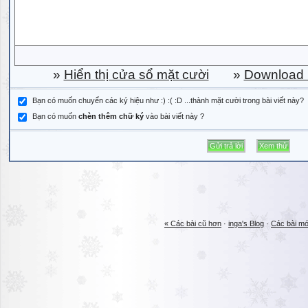
»
Hiển thị cửa sổ mặt cười
»
Download b
Bạn có muốn chuyển các ký hiệu như :) :( :D ...thành mặt cười trong bài viết này?
Bạn có muốn
chèn thêm chữ ký
vào bài viết này ?
« Các bài cũ hơn
·
inga's Blog
·
Các bài mớ