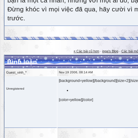
bạn là một cá nhân, nhưng với một ai đó, bạn
Đừng khóc vì mọi việc đã qua, hãy cười vì 
trước.
« Các bài cũ hơn
·
inga's Blog
·
Các bài mớ
Bình luận
Guest_vinh_*
Nov 19 2006, 08:14 AM
[background=yellow][/background][size=2][/size
Unregistered
[color=yellow][/color]