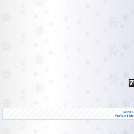
Mạng xã
VnVista I-Sh