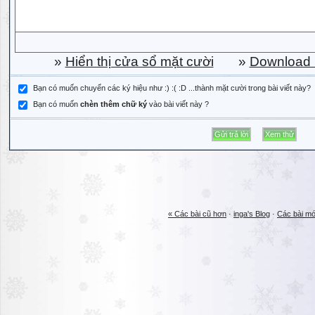
»
Hiển thị cửa sổ mặt cười
»
Download b
Bạn có muốn chuyển các ký hiệu như :) :( :D ...thành mặt cười trong bài viết này?
Bạn có muốn
chèn thêm chữ ký
vào bài viết này ?
« Các bài cũ hơn
·
inga's Blog
·
Các bài mớ