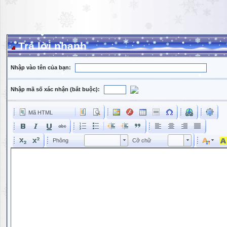
Trả lời nhanh
Nhập vào tên của bạn:
Nhập mã số xác nhận (bắt buộc):
Mã HTML
Phông
Kích cỡ phông
Phông
Cỡ chữ
Phông
Cỡ chữ