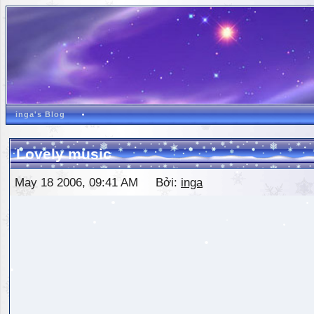
inga's Blog
Lovely music
May 18 2006, 09:41 AM Bởi:
inga