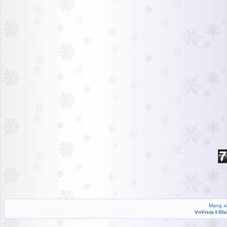
Mạng xã
VnVista I-Sh