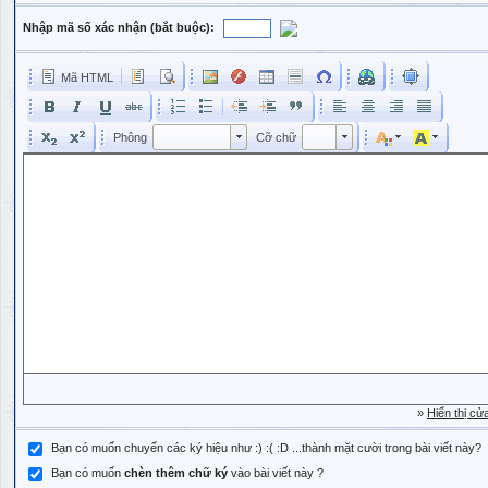
Nhập mã số xác nhận (bắt buộc):
Mã HTML
Phông
Kích cỡ phông
Phông
Cỡ chữ
Phông
Cỡ chữ
»
Hiển thị cử
Bạn có muốn chuyển các ký hiệu như :) :( :D ...thành mặt cười trong bài viết này?
Bạn có muốn
chèn thêm chữ ký
vào bài viết này ?