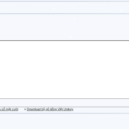
a sổ mặt cười
»
Download bộ gõ tiếng Việt Unikey