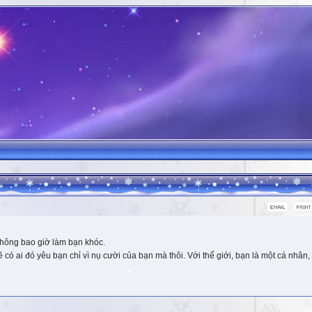
hông bao giờ làm bạn khóc.
 ai đó yêu bạn chỉ vì nụ cười của bạn mà thôi. Với thế giới, bạn là một cá nhân, 