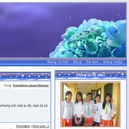
Mạng xã hội
Blog
Sổ ảnh
Đăng nhập
Thông tin cá nhân
Trong:
Something about life/love
nhưng với một ai đó, bạn là cả
Permalink
|
Bình luận: 1