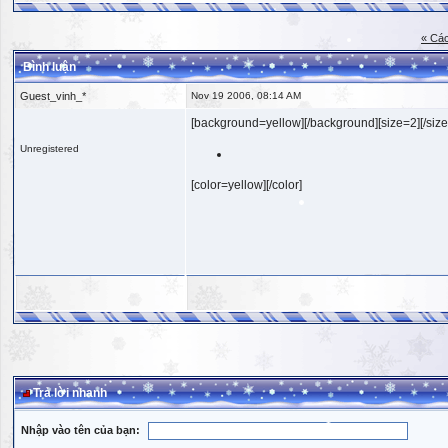
« Các
Bình luận
Guest_vinh_*
Nov 19 2006, 08:14 AM
[background=yellow][/background][size=2][/size
Unregistered
[color=yellow][/color]
Trả lời nhanh
Nhập vào tên của bạn: