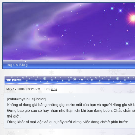
inga's Blog
no name
May 17 2006, 09:25 PM Bởi:
inga
[color=royalblue][/color]
Không ai đáng giá bằng những giọt nước mắt của bạn và người đáng giá sẽ k
Đừng bao giờ cau có hay nhăn nhó thậm chí khi bạn đang buồn. Chắc chắn sẽ có
thế giới.
Đừng khóc vì mọi việc đã qua, hãy cười vì mọi việc đang chờ ở phía trước.