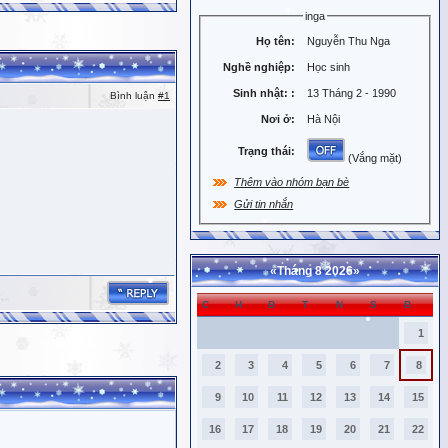
inga
Họ tên:
Nguyễn Thu Nga
Nghề nghiệp:
Học sinh
Sinh nhật:
:
13 Tháng 2 - 1990
Bình luận
#1
Nơi ở:
Hà Nội
Trạng thái:
(Vắng mặt)
Thêm vào nhóm bạn bè
Gửi tin nhắn
«
Tháng 8 2026
»
C
H
B
T
N
S
B
1
2
3
4
5
6
7
8
9
10
11
12
13
14
15
16
17
18
19
20
21
22