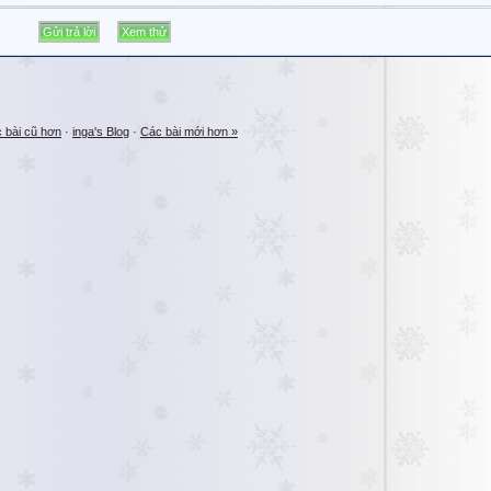
 bài cũ hơn
·
inga's Blog
·
Các bài mới hơn »