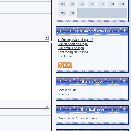
23
24
25
26
27
28
29
30
31
Thực đơn người xem
Thêm inga vào sổ địa chỉ
Gửi tin nhắn cho inga
Gửi email cho inga
Xem thông tin về inga
Kho lưu trữ
Bài viết cuối
Lovely music
no name
Bình luận mới
Guest_vinh_* trong
no name