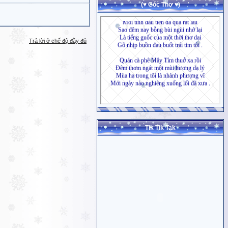
(♥ Góc Thơ ♥)
Trả lời ở chế độ đầy đủ
Tik Tik Tak