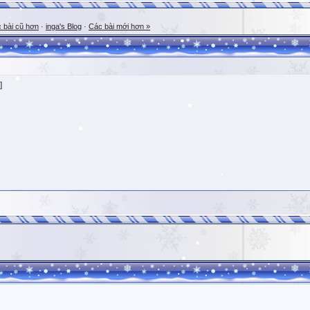
 bài cũ hơn
·
inga's Blog
·
Các bài mới hơn »
]