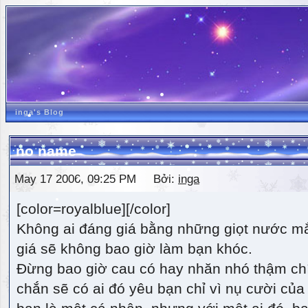
inga's Blog
no name
May 17 2006, 09:25 PM Bởi:
inga
[color=royalblue][/color]
Không ai đáng giá bằng những giọt nước m
giá sẽ không bao giờ làm bạn khóc.
Đừng bao giờ cau có hay nhăn nhó thậm ch
chắn sẽ có ai đó yêu bạn chỉ vì nụ cười của 