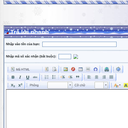
Trả lời nhanh
Nhập vào tên của bạn:
Nhập mã số xác nhận (bắt buộc):
Mã HTML
Phông
Kích cỡ phông
Phông
Cỡ chữ
Phông
Cỡ chữ