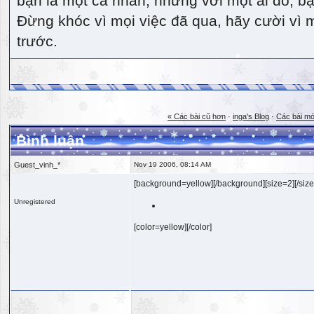
bạn là một cá nhân, nhưng với một ai đó, bạn
Đừng khóc vì mọi việc đã qua, hãy cười vì 
trước.
« Các bài cũ hơn
·
inga's Blog
·
Các bài mớ
Bình luận
Guest_vinh_*
Nov 19 2006, 08:14 AM
[background=yellow][/background][size=2][/size
Unregistered
[color=yellow][/color]