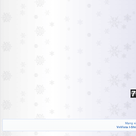
Mạng xã
VnVista I-Sh