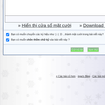
»
Hiển thị cửa sổ mặt cười
»
Download b
Bạn có muốn chuyển các ký hiệu như :) :( :D ...thành mặt cười trong bài viết này?
Bạn có muốn
chèn thêm chữ ký
vào bài viết này ?
« Các bài cũ hơn
·
inga's Blog
·
Các bài mớ