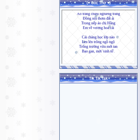
(♥ Góc Thơ ♥)
Tik Tik Tak