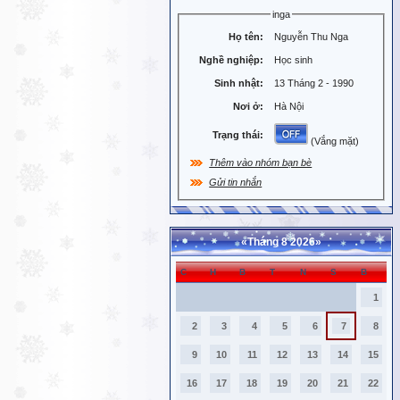
inga
Họ tên:
Nguyễn Thu Nga
Nghề nghiệp:
Học sinh
Sinh nhật:
13 Tháng 2 - 1990
Nơi ở:
Hà Nội
Trạng thái:
(Vắng mặt)
Thêm vào nhóm bạn bè
Gửi tin nhắn
«
Tháng 8 2026
»
C
H
B
T
N
S
B
1
2
3
4
5
6
7
8
9
10
11
12
13
14
15
16
17
18
19
20
21
22