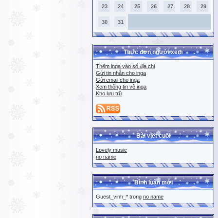
23
24
25
26
27
28
29
30
31
Thực đơn người xem
Thêm inga vào sổ địa chỉ
Gửi tin nhắn cho inga
Gửi email cho inga
Xem thông tin về inga
Kho lưu trữ
Bài viết cuối
Lovely music
no name
Bình luận mới
Guest_vinh_* trong
no name