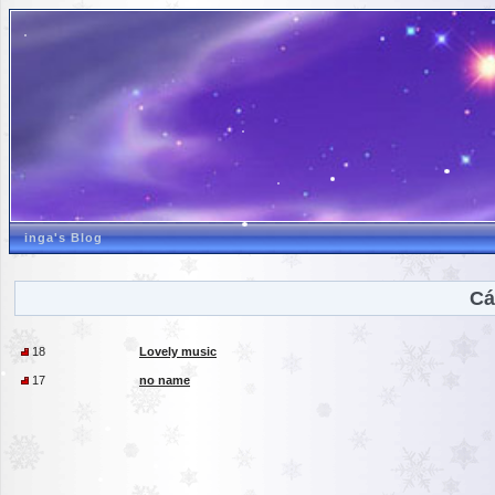
inga's Blog
Cá
18
Lovely music
17
no name