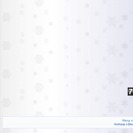
Mạng xã
VnVista I-Sh