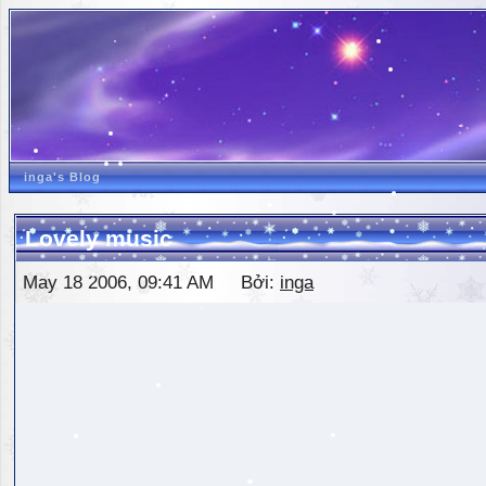
inga's Blog
Lovely music
May 18 2006, 09:41 AM Bởi:
inga