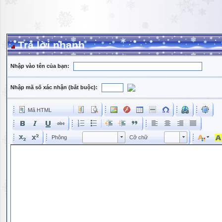
Trả lời nhanh
Nhập vào tên của bạn:
Nhập mã số xác nhận (bắt buộc):
Mã HTML
Phông
Kích cỡ phông
Phông
Cỡ chữ
Phông
Cỡ chữ