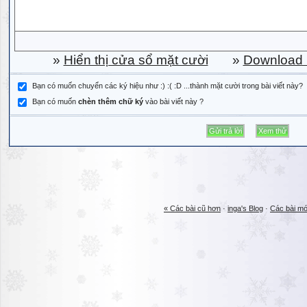
»
Hiển thị cửa sổ mặt cười
»
Download b
Bạn có muốn chuyển các ký hiệu như :) :( :D ...thành mặt cười trong bài viết này?
Bạn có muốn
chèn thêm chữ ký
vào bài viết này ?
« Các bài cũ hơn
·
inga's Blog
·
Các bài mớ