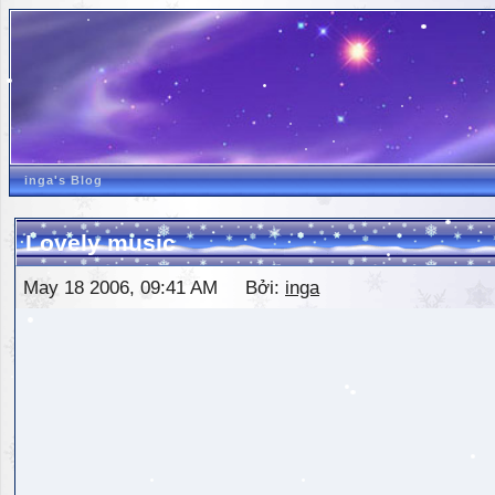
inga's Blog
Lovely music
May 18 2006, 09:41 AM Bởi:
inga