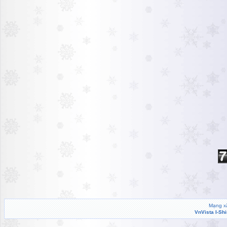
Mạng xã
VnVista I-Sh