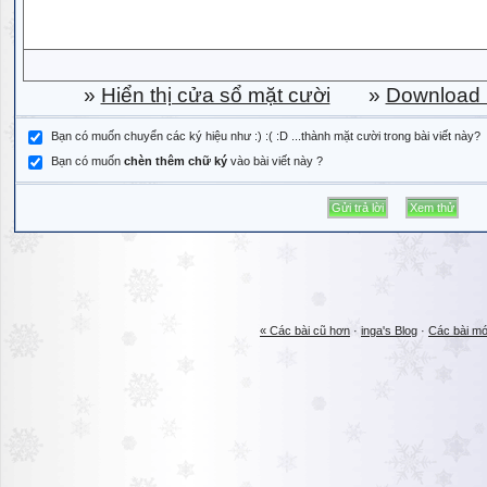
»
Hiển thị cửa sổ mặt cười
»
Download b
Bạn có muốn chuyển các ký hiệu như :) :( :D ...thành mặt cười trong bài viết này?
Bạn có muốn
chèn thêm chữ ký
vào bài viết này ?
« Các bài cũ hơn
·
inga's Blog
·
Các bài mớ