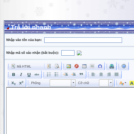
Trả lời nhanh
Nhập vào tên của bạn:
Nhập mã số xác nhận (bắt buộc):
Mã HTML
Phông
Kích cỡ phông
Phông
Cỡ chữ
Phông
Cỡ chữ