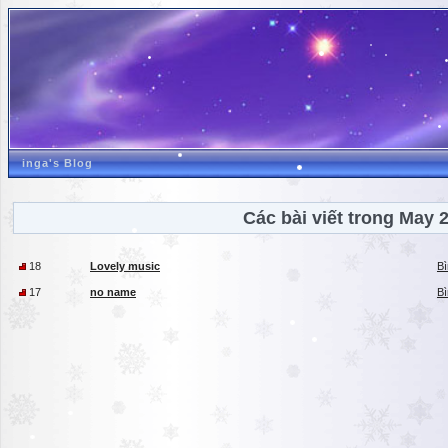
inga's Blog
Các bài viết trong May 
18
Lovely music
Bì
17
no name
Bì