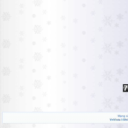
Mạng xã
VnVista I-Sh