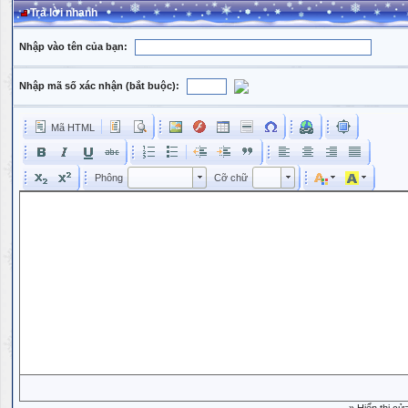
Trả lời nhanh
Nhập vào tên của bạn:
Nhập mã số xác nhận (bắt buộc):
Mã HTML
Phông
Kích cỡ phông
Phông
Cỡ chữ
Phông
Cỡ chữ