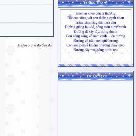
(♥ Góc Thơ ♥)
Trả lời ở chế độ đầy đủ
Tik Tik Tak