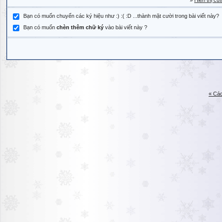
»
Hiển thị cử
Bạn có muốn chuyển các ký hiệu như :) :( :D ...thành mặt cười trong bài viết này?
Bạn có muốn
chèn thêm chữ ký
vào bài viết này ?
« Các