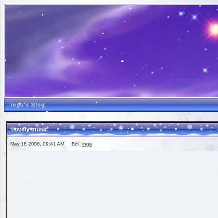
inga's Blog
Lovely music
May 18 2006, 09:41 AM Bởi:
inga