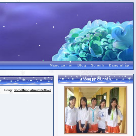
Mạng xã hội
Blog
Sổ ảnh
Đăng nhập
Thông tin cá nhân
Trong:
Something about life/love