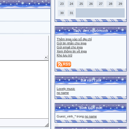
23
24
25
26
27
28
29
30
31
Thực đơn người xem
Thêm inga vào sổ địa chỉ
Gửi tin nhắn cho inga
Gửi email cho inga
Xem thông tin về inga
Kho lưu trữ
Bài viết cuối
Lovely music
no name
Bình luận mới
Guest_vinh_* trong
no name