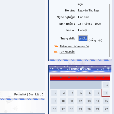
inga
Họ tên:
Nguyễn Thu Nga
Nghề nghiệp:
Học sinh
Sinh nhật:
:
13 Tháng 2 - 1990
Nơi ở:
Hà Nội
Trạng thái:
(Vắng mặt)
Thêm vào nhóm bạn bè
Gửi tin nhắn
«
Tháng 8 2026
»
C
H
B
T
N
S
B
1
2
3
4
5
6
7
8
Permalink
|
Bình luận: 0
9
10
11
12
13
14
15
16
17
18
19
20
21
22