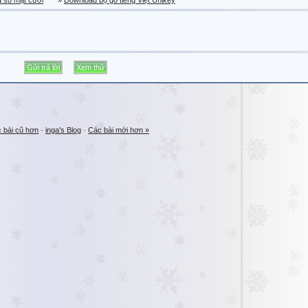
a sổ mặt cười
»
Download bộ gõ tiếng Việt Unikey
 bài cũ hơn
·
inga's Blog
·
Các bài mới hơn »