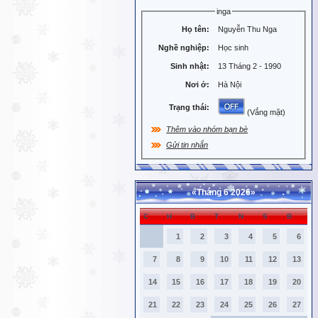
inga
Họ tên:
Nguyễn Thu Nga
Nghề nghiệp:
Học sinh
Sinh nhật:
13 Tháng 2 - 1990
Nơi ở:
Hà Nội
Trạng thái:
(Vắng mặt)
Thêm vào nhóm bạn bè
Gửi tin nhắn
«
Tháng 6 2026
»
C
H
B
T
N
S
B
1
2
3
4
5
6
7
8
9
10
11
12
13
14
15
16
17
18
19
20
21
22
23
24
25
26
27