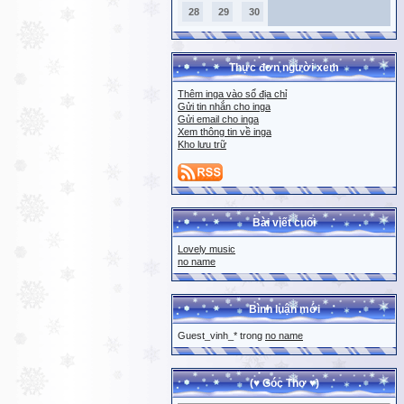
28
29
30
Thực đơn người xem
Thêm inga vào sổ địa chỉ
Gửi tin nhắn cho inga
Gửi email cho inga
Xem thông tin về inga
Kho lưu trữ
Bài viết cuối
Lovely music
no name
Bình luận mới
Guest_vinh_* trong
no name
(♥ Góc Thơ ♥)