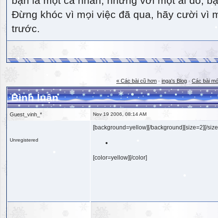
bạn là một cá nhân, nhưng với một ai đó, bạn
Đừng khóc vì mọi việc đã qua, hãy cười vì 
trước.
« Các bài cũ hơn
·
inga's Blog
·
Các bài mớ
Bình luận
Guest_vinh_*
Nov 19 2006, 08:14 AM
[background=yellow][/background][size=2][/size
Unregistered
[color=yellow][/color]