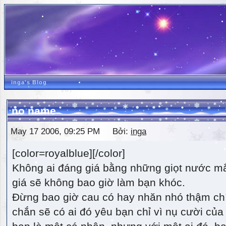
inga's Blog
no name
May 17 2006, 09:25 PM Bởi:
inga
[color=royalblue][/color]
Không ai đáng giá bằng những giọt nước m
giá sẽ không bao giờ làm bạn khóc.
Đừng bao giờ cau có hay nhăn nhó thậm ch
chắn sẽ có ai đó yêu bạn chỉ vì nụ cười của 