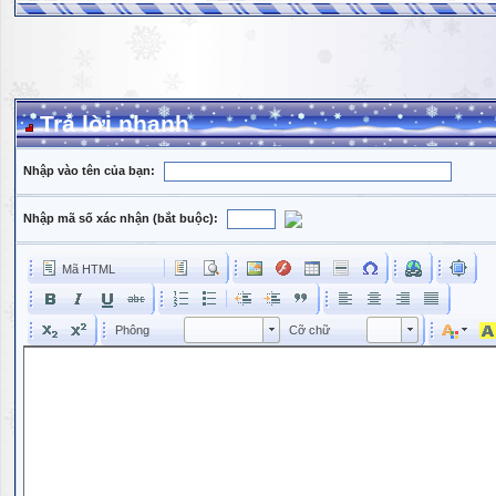
Trả lời nhanh
Nhập vào tên của bạn:
Nhập mã số xác nhận (bắt buộc):
Mã HTML
Phông
Kích cỡ phông
Phông
Cỡ chữ
Phông
Cỡ chữ