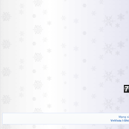
Mạng xã
VnVista I-Sh