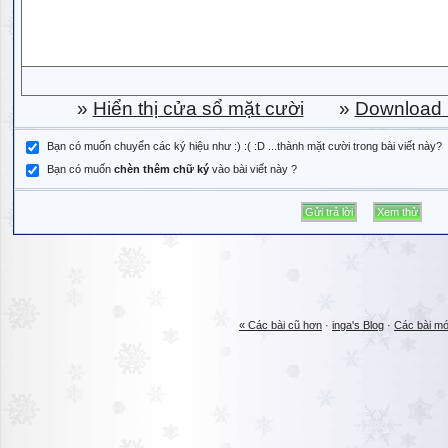
»
Hiển thị cửa sổ mặt cười
»
Download b
Bạn có muốn chuyển các ký hiệu như :) :( :D ...thành mặt cười trong bài viết này?
Bạn có muốn
chèn thêm chữ ký
vào bài viết này ?
« Các bài cũ hơn
·
inga's Blog
·
Các bài mớ