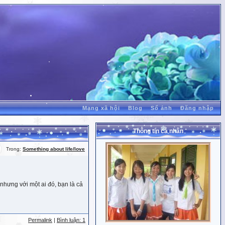
Mạng xã hội
Blog
Sổ ảnh
Đăng nhập
Thông tin cá nhân
Trong:
Something about life/love
nhưng với một ai đó, bạn là cả
Permalink
|
Bình luận: 1