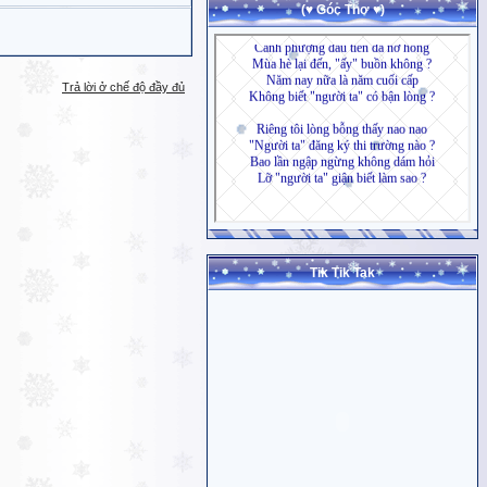
(♥ Góc Thơ ♥)
Trả lời ở chế độ đầy đủ
Tik Tik Tak