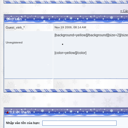
« Các
Bình luận
Guest_vinh_*
Nov 19 2006, 08:14 AM
[background=yellow][/background][size=2][/size
Unregistered
[color=yellow][/color]
Trả lời nhanh
Nhập vào tên của bạn: