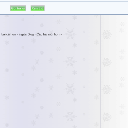
 bài cũ hơn
·
inga's Blog
·
Các bài mới hơn »