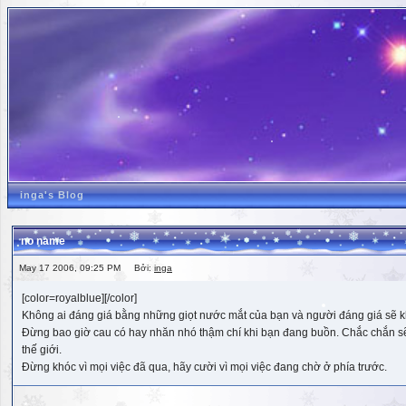
inga's Blog
no name
May 17 2006, 09:25 PM Bởi:
inga
[color=royalblue][/color]
Không ai đáng giá bằng những giọt nước mắt của bạn và người đáng giá sẽ k
Đừng bao giờ cau có hay nhăn nhó thậm chí khi bạn đang buồn. Chắc chắn sẽ có
thế giới.
Đừng khóc vì mọi việc đã qua, hãy cười vì mọi việc đang chờ ở phía trước.