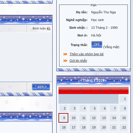
inga
Họ tên:
Nguyễn Thu Nga
Nghề nghiệp:
Học sinh
Sinh nhật:
:
13 Tháng 2 - 1990
Bình luận
#1
Nơi ở:
Hà Nội
Trạng thái:
(Vắng mặt)
Thêm vào nhóm bạn bè
Gửi tin nhắn
«
Tháng 8 2026
»
C
H
B
T
N
S
B
1
2
3
4
5
6
7
8
9
10
11
12
13
14
15
16
17
18
19
20
21
22