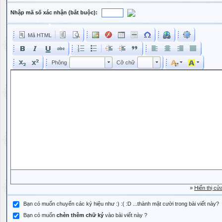
Nhập mã số xác nhận (bắt buộc):
Mã HTML
Phông
Kích cỡ phông
Phông
Cỡ chữ
Phông
Cỡ chữ
»
Hiển thị cử
Bạn có muốn chuyển các ký hiệu như :) :( :D ...thành mặt cười trong bài viết này?
Bạn có muốn
chèn thêm chữ ký
vào bài viết này ?