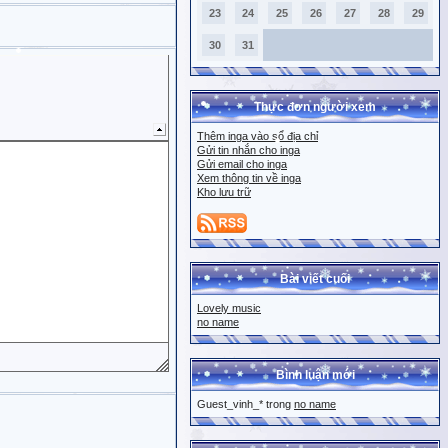
23
24
25
26
27
28
29
30
31
Thực đơn người xem
Thêm inga vào sổ địa chỉ
Gửi tin nhắn cho inga
Gửi email cho inga
Xem thông tin về inga
Kho lưu trữ
Bài viết cuối
Lovely music
no name
Bình luận mới
Guest_vinh_* trong
no name