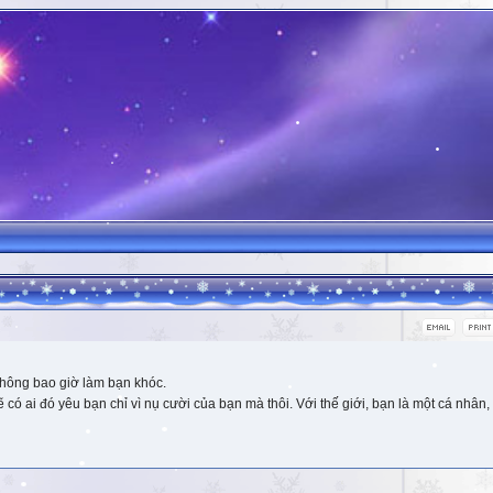
hông bao giờ làm bạn khóc.
 ai đó yêu bạn chỉ vì nụ cười của bạn mà thôi. Với thế giới, bạn là một cá nhân, 