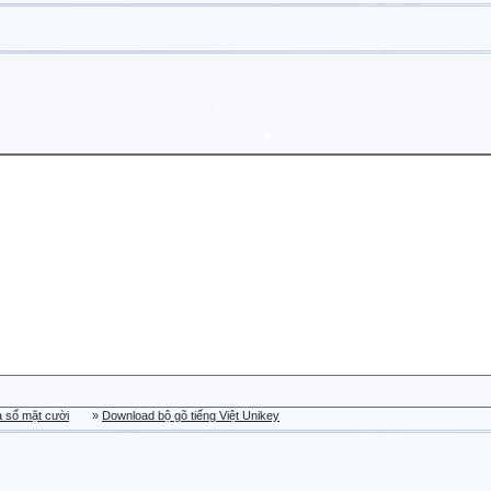
a sổ mặt cười
»
Download bộ gõ tiếng Việt Unikey