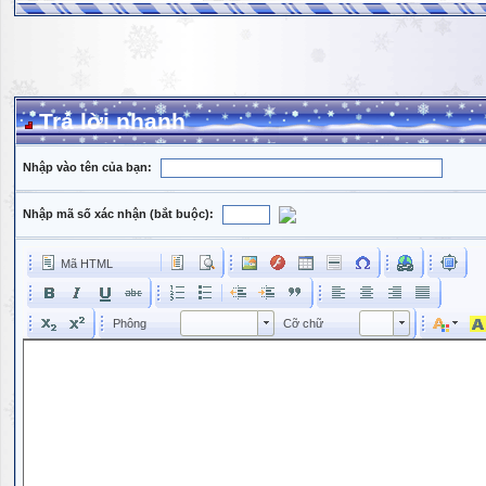
Trả lời nhanh
Nhập vào tên của bạn:
Nhập mã số xác nhận (bắt buộc):
Mã HTML
Phông
Kích cỡ phông
Phông
Cỡ chữ
Phông
Cỡ chữ