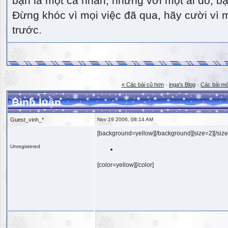
bạn là một cá nhân, nhưng với một ai đó, bạn
Đừng khóc vì mọi việc đã qua, hãy cười vì 
trước.
« Các bài cũ hơn
·
inga's Blog
·
Các bài mớ
Bình luận
Guest_vinh_*
Nov 19 2006, 08:14 AM
[background=yellow][/background][size=2][/size
Unregistered
[color=yellow][/color]