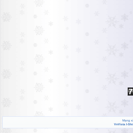
Mạng xã
VnVista I-Sh