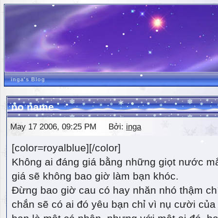
inga's Blog
no name
May 17 2006, 09:25 PM Bởi:
inga
[color=royalblue][/color]
Không ai đáng giá bằng những giọt nước m
giá sẽ không bao giờ làm bạn khóc.
Đừng bao giờ cau có hay nhăn nhó thậm ch
chắn sẽ có ai đó yêu bạn chỉ vì nụ cười của 