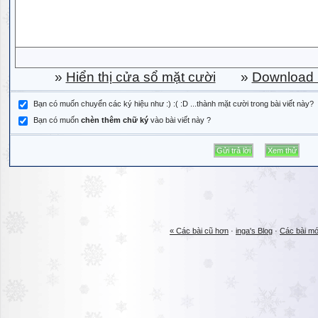
»
Hiển thị cửa sổ mặt cười
»
Download b
Bạn có muốn chuyển các ký hiệu như :) :( :D ...thành mặt cười trong bài viết này?
Bạn có muốn
chèn thêm chữ ký
vào bài viết này ?
« Các bài cũ hơn
·
inga's Blog
·
Các bài mớ