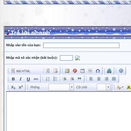
Trả lời nhanh
Nhập vào tên của bạn:
Nhập mã số xác nhận (bắt buộc):
Mã HTML
Phông
Kích cỡ phông
Phông
Cỡ chữ
Phông
Cỡ chữ