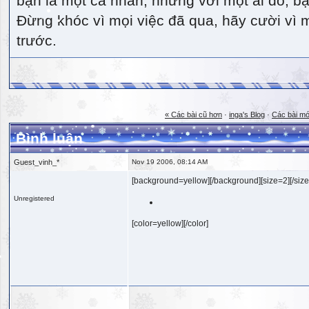
bạn là một cá nhân, nhưng với một ai đó, bạn
Đừng khóc vì mọi việc đã qua, hãy cười vì 
trước.
« Các bài cũ hơn
·
inga's Blog
·
Các bài mớ
Bình luận
Guest_vinh_*
Nov 19 2006, 08:14 AM
[background=yellow][/background][size=2][/size
Unregistered
[color=yellow][/color]