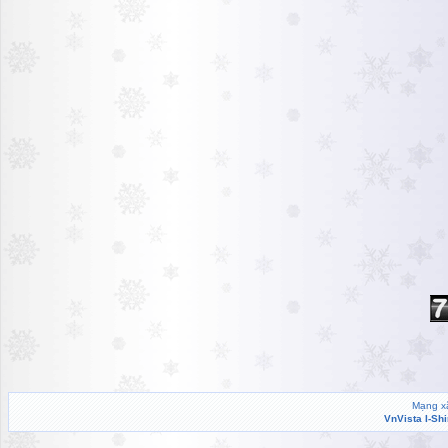
Mạng xã
VnVista I-Sh