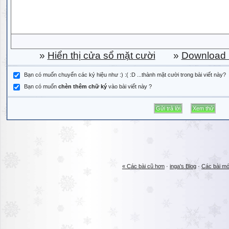
»
Hiển thị cửa sổ mặt cười
»
Download b
Bạn có muốn chuyển các ký hiệu như :) :( :D ...thành mặt cười trong bài viết này?
Bạn có muốn
chèn thêm chữ ký
vào bài viết này ?
« Các bài cũ hơn
·
inga's Blog
·
Các bài mớ