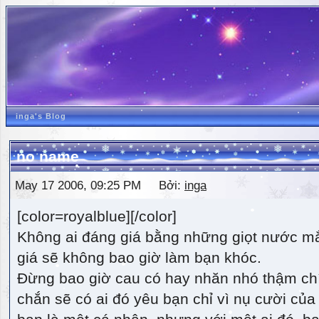
inga's Blog
no name
May 17 2006, 09:25 PM Bởi:
inga
[color=royalblue][/color]
Không ai đáng giá bằng những giọt nước m
giá sẽ không bao giờ làm bạn khóc.
Đừng bao giờ cau có hay nhăn nhó thậm ch
chắn sẽ có ai đó yêu bạn chỉ vì nụ cười của 