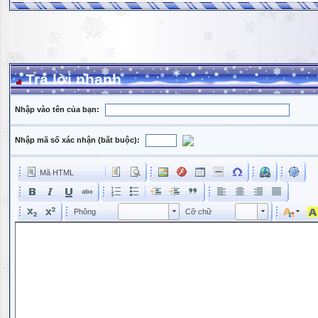
Trả lời nhanh
Nhập vào tên của bạn:
Nhập mã số xác nhận (bắt buộc):
Mã HTML
Phông
Kích cỡ phông
Phông
Cỡ chữ
Phông
Cỡ chữ