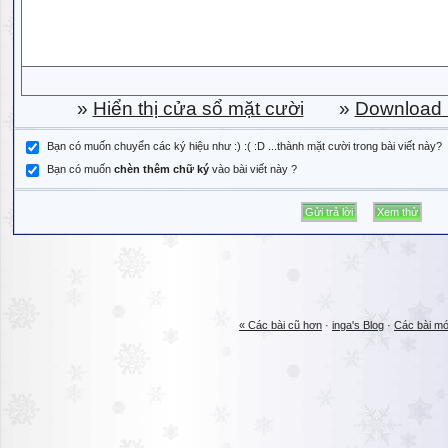
»
Hiển thị cửa sổ mặt cười
»
Download b
Bạn có muốn chuyển các ký hiệu như :) :( :D ...thành mặt cười trong bài viết này?
Bạn có muốn
chèn thêm chữ ký
vào bài viết này ?
« Các bài cũ hơn
·
inga's Blog
·
Các bài mớ