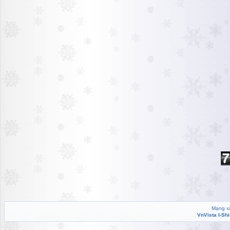
Mạng xã
VnVista I-Sh