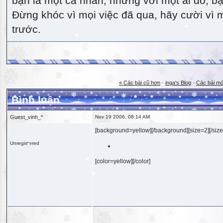
bạn là một cá nhân, nhưng với một ai đó, bạn
Đừng khóc vì mọi việc đã qua, hãy cười vì 
trước.
« Các bài cũ hơn
·
inga's Blog
·
Các bài mớ
Bình luận
Guest_vinh_*
Nov 19 2006, 08:14 AM
[background=yellow][/background][size=2][/size
Unregistered
[color=yellow][/color]