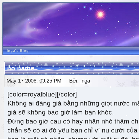
inga's Blog
no name
May 17 2006, 09:25 PM Bởi:
inga
[color=royalblue][/color]
Không ai đáng giá bằng những giọt nước m
giá sẽ không bao giờ làm bạn khóc.
Đừng bao giờ cau có hay nhăn nhó thậm ch
chắn sẽ có ai đó yêu bạn chỉ vì nụ cười của 