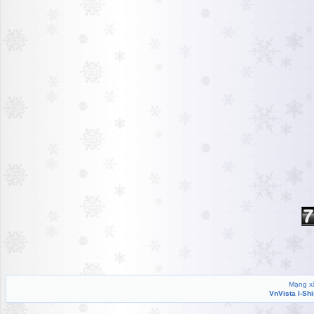
Mạng xã
VnVista I-Sh