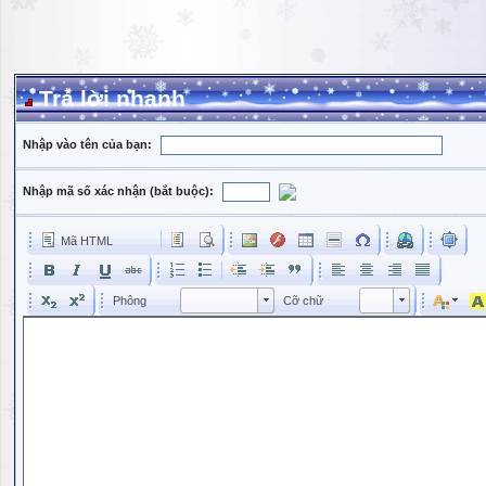
Trả lời nhanh
Nhập vào tên của bạn:
Nhập mã số xác nhận (bắt buộc):
Mã HTML
Phông
Kích cỡ phông
Phông
Cỡ chữ
Phông
Cỡ chữ