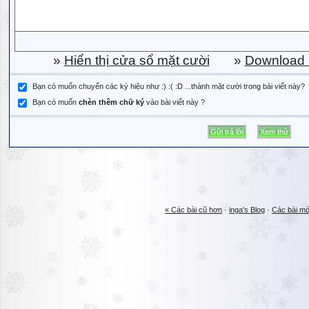
»
Hiển thị cửa sổ mặt cười
»
Download b
Bạn có muốn chuyển các ký hiệu như :) :( :D ...thành mặt cười trong bài viết này?
Bạn có muốn
chèn thêm chữ ký
vào bài viết này ?
« Các bài cũ hơn
·
inga's Blog
·
Các bài mớ