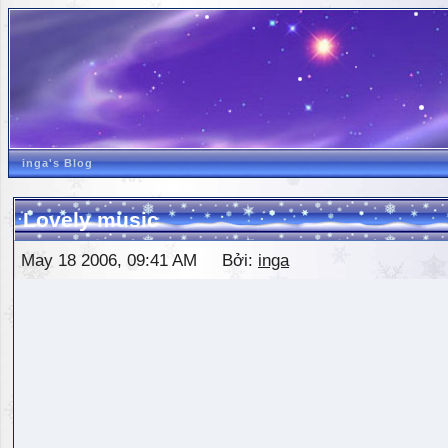
inga's Blog
Lovely music
May 18 2006, 09:41 AM Bởi:
inga