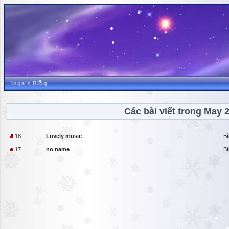
inga's Blog
Các bài viết trong May 
18
Lovely music
Bì
17
no name
Bì