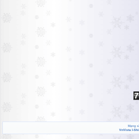
Mạng xã
VnVista I-Sh