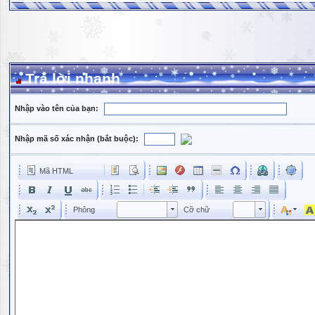
Trả lời nhanh
Nhập vào tên của bạn:
Nhập mã số xác nhận (bắt buộc):
Mã HTML
Phông
Kích cỡ phông
Phông
Cỡ chữ
Phông
Cỡ chữ