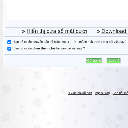
»
Hiển thị cửa sổ mặt cười
»
Download b
Bạn có muốn chuyển các ký hiệu như :) :( :D ...thành mặt cười trong bài viết này?
Bạn có muốn
chèn thêm chữ ký
vào bài viết này ?
« Các bài cũ hơn
·
inga's Blog
·
Các bài mớ