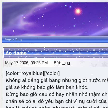
inga's Blog
no name
May 17 2006, 09:25 PM Bởi:
inga
[color=royalblue][/color]
Không ai đáng giá bằng những giọt nước m
giá sẽ không bao giờ làm bạn khóc.
Đừng bao giờ cau có hay nhăn nhó thậm ch
chắn sẽ có ai đó yêu bạn chỉ vì nụ cười của 