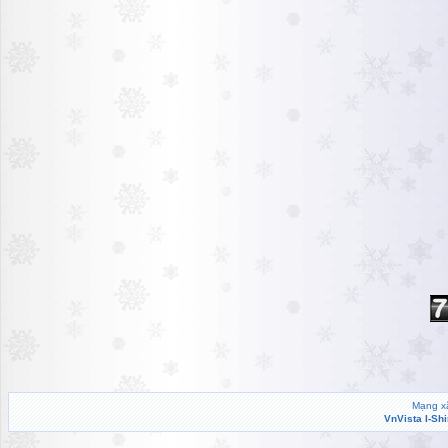
Mạng xã
VnVista I-Sh