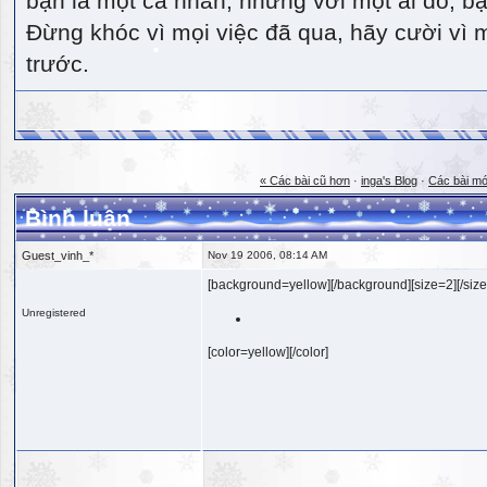
bạn là một cá nhân, nhưng với một ai đó, bạn
Đừng khóc vì mọi việc đã qua, hãy cười vì 
trước.
« Các bài cũ hơn
·
inga's Blog
·
Các bài mớ
Bình luận
Guest_vinh_*
Nov 19 2006, 08:14 AM
[background=yellow][/background][size=2][/size
Unregistered
[color=yellow][/color]