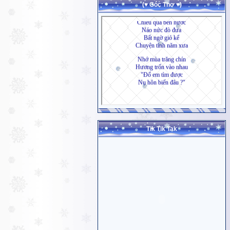
(♥ Góc Thơ ♥)
Tik Tik Tak