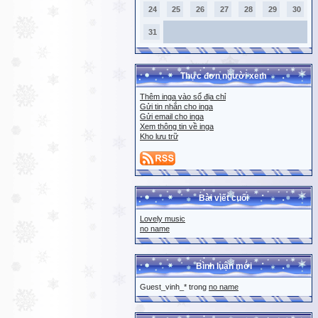
24
25
26
27
28
29
30
31
Thực đơn người xem
Thêm inga vào sổ địa chỉ
Gửi tin nhắn cho inga
Gửi email cho inga
Xem thông tin về inga
Kho lưu trữ
Bài viết cuối
Lovely music
no name
Bình luận mới
Guest_vinh_* trong
no name