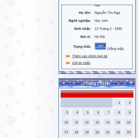
inga
Họ tên:
Nguyễn Thu Nga
Nghề nghiệp:
Học sinh
Sinh nhật:
13 Tháng 2 - 1990
Nơi ở:
Hà Nội
Trạng thái:
(Vắng mặt)
Thêm vào nhóm bạn bè
Gửi tin nhắn
«
Tháng 5 2026
»
C
H
B
T
N
S
B
1
2
3
4
5
6
7
8
9
10
11
12
13
14
15
16
17
18
19
20
21
22
23