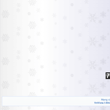
Mạng xã
VnVista I-Sh