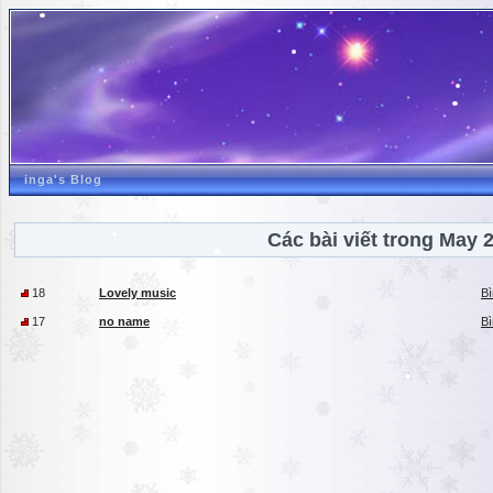
inga's Blog
Các bài viết trong May 
18
Lovely music
Bì
17
no name
Bì