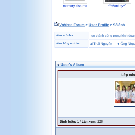
memory.kiss.me
^^Monkey^^
VnVista Forum
>
User Profile
> Sổ ảnh
♥
Một số câu hỏi phỏng vấn “đặc biệt” của Microsoft
New articles
♥
4 bài học thành công trong kinh
♥
Thị trường giày bảo hộ tại Thái Nguyên
New blog entries
♥
Ống Nhựa Ch
User's Album
Lớp mìn
Bình luận:
1 /
Lần xem:
228