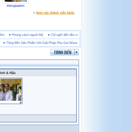
thieugiaakim
»
Xem các thành viên khác
ine đêm
♥
Phong cách người Mỹ
♥
Chỉ nghĩ đến tiền cũng làm người ta ích kỷ
♥
Tăng Bền Sản Phẩm Với Giải Pháp Phụ Gia Nhựa
♥
Ưu điểm của giày bảo hộ đế cao su
inh & Hậu