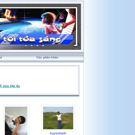
rd
Các phần khác
ộ sưu tập 4u
huyenhanh