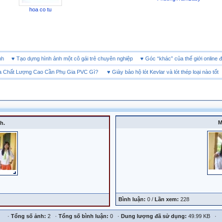
hoa co tu
 doanh
♥
Tạo dựng hình ảnh một cô gái trẻ chuyên nghiệp
♥
Góc “khác” của thế giới onl
ất Lượng Cao Cần Phụ Gia PVC Gì?
♥
Giày bảo hộ lót Kevlar và lót thép loại nào tốt
M
h.
Bình luận:
0 /
Lần xem:
228
·
Tổng số ảnh:
2 ·
Tổng số bình luận:
0 ·
Dung lượng đã sử dụng:
49.99 KB ·