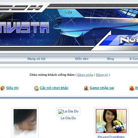
Mạng xã hội
Diễn đàn
Blog
E-Ca
Chào mừng khách viếng thăm
(
Đăng nhập
|
Đăng ký
)
Siêu thị
Các trò chơi khác
Game nhập vai
B
La Gia Du
PhuongTramBaby