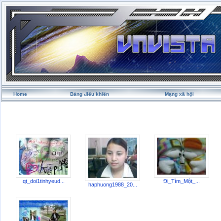
Home
Bảng điều khiển
Mạng xã hội
qt_doi1tinhyeud...
Đi_Tìm_Một_...
haphuong1988_20...