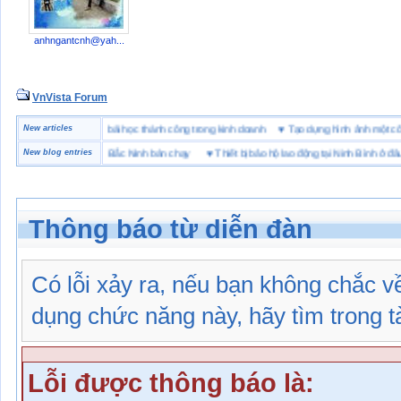
anhngantcnh@yah...
VnVista Forum
ặc biệt” của Microsoft
New articles
♥
4 bài học thành công trong kinh doanh
♥
Tạo dựng hình ảnh mộ
hiệu giày bảo hộ tại Bắc Ninh bán chạy
New blog entries
♥
Thiết bị bảo hộ lao động tại Ninh Bình ở đâu
Thông báo từ diễn đàn
Có lỗi xảy ra, nếu bạn không chắc 
dụng chức năng này, hãy tìm trong tài
Lỗi được thông báo là: