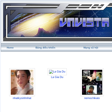
Home
Bảng điều khiển
Mạng xã hội
La Gia Du
nhatkysinhnhat
nemochikato