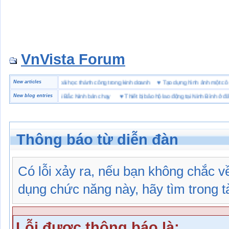
VnVista Forum
ặc biệt” của Microsoft
New articles
♥
4 bài học thành công trong kinh doanh
♥
Tạo dựng hình ảnh một
hiệu giày bảo hộ tại Bắc Ninh bán chạy
New blog entries
♥
Thiết bị bảo hộ lao động tại Ninh Bình ở đâu
Thông báo từ diễn đàn
Có lỗi xảy ra, nếu bạn không chắc 
dụng chức năng này, hãy tìm trong tài
Lỗi được thông báo là: