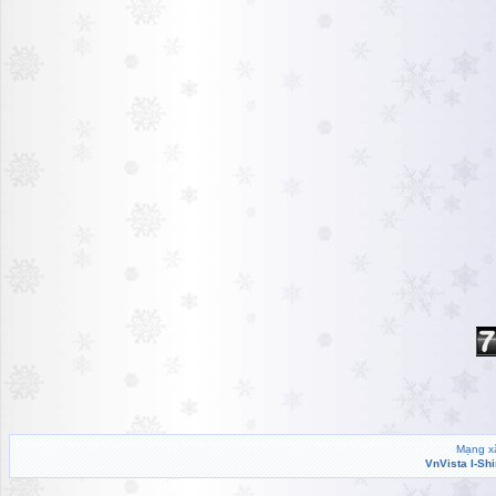
Mạng xã
VnVista I-Sh