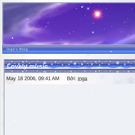
inga's Blog
Lovely music
May 18 2006, 09:41 AM Bởi:
inga