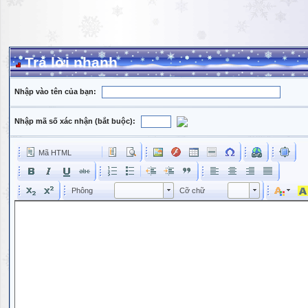
Trả lời nhanh
Nhập vào tên của bạn:
Nhập mã số xác nhận (bắt buộc):
Mã HTML
Phông
Kích cỡ phông
Phông
Cỡ chữ
Phông
Cỡ chữ