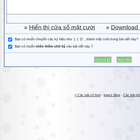
»
Hiển thị cửa sổ mặt cười
»
Download b
Bạn có muốn chuyển các ký hiệu như :) :( :D ...thành mặt cười trong bài viết này?
Bạn có muốn
chèn thêm chữ ký
vào bài viết này ?
« Các bài cũ hơn
·
inga's Blog
·
Các bài mớ