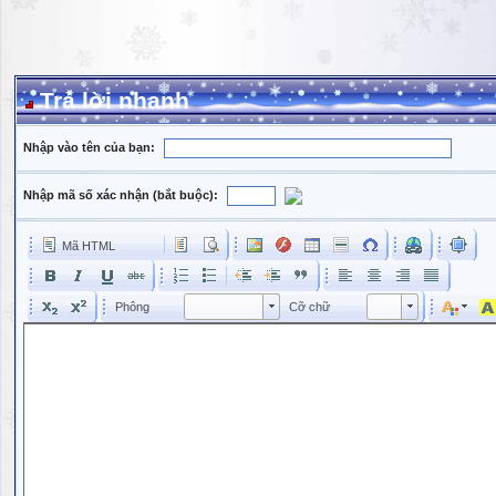
Trả lời nhanh
Nhập vào tên của bạn:
Nhập mã số xác nhận (bắt buộc):
Mã HTML
Phông
Kích cỡ phông
Phông
Cỡ chữ
Phông
Cỡ chữ