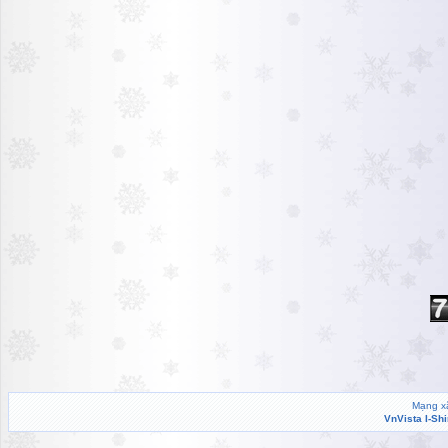
Mạng xã
VnVista I-Sh