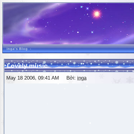
inga's Blog
Lovely music
May 18 2006, 09:41 AM Bởi:
inga