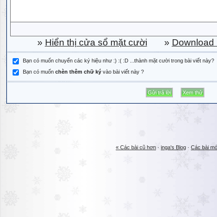
»
Hiển thị cửa sổ mặt cười
»
Download b
Bạn có muốn chuyển các ký hiệu như :) :( :D ...thành mặt cười trong bài viết này?
Bạn có muốn
chèn thêm chữ ký
vào bài viết này ?
« Các bài cũ hơn
·
inga's Blog
·
Các bài mớ