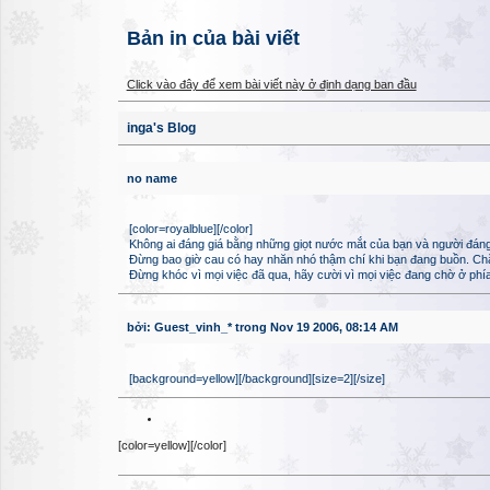
Bản in của bài viết
Click vào đây để xem bài viết này ở định dạng ban đầu
inga's Blog
no name
[color=royalblue][/color]
Không ai đáng giá bằng những giọt nước mắt của bạn và người đáng
Đừng bao giờ cau có hay nhăn nhó thậm chí khi bạn đang buồn. Chắc c
Đừng khóc vì mọi việc đã qua, hãy cười vì mọi việc đang chờ ở phía
bởi: Guest_vinh_* trong Nov 19 2006, 08:14 AM
[background=yellow][/background][size=2][/size]
[color=yellow][/color]