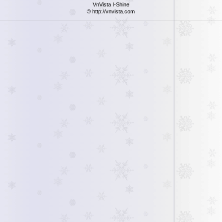
VnVista I-Shine
© http://vnvista.com