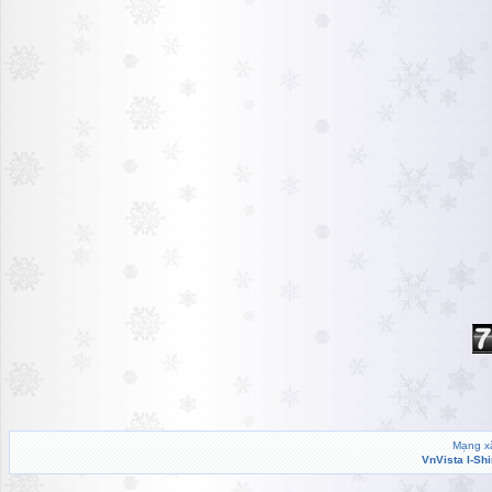
Mạng xã
VnVista I-Sh