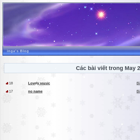
inga's Blog
Các bài viết trong May 
18
Lovely music
Bì
17
no name
Bì