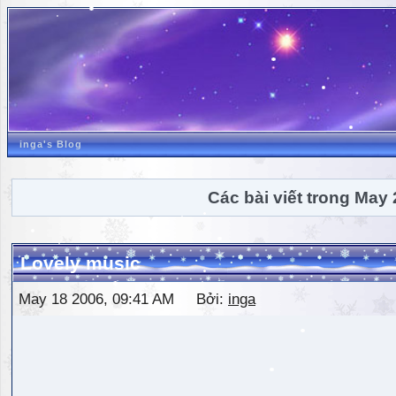
inga's Blog
Các bài viết trong May
Lovely music
May 18 2006, 09:41 AM Bởi:
inga