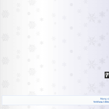
Mạng xã
VnVista I-Sh