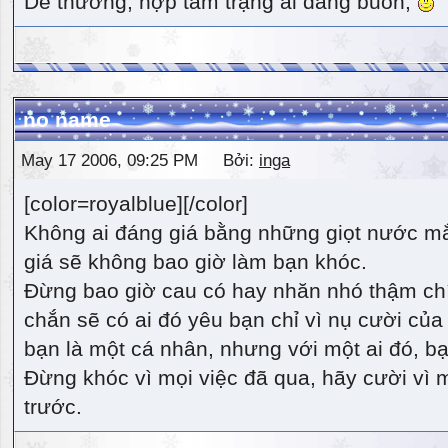
Dễ thương, hợp tâm trạng ai đang buồn,
no name
May 17 2006, 09:25 PM Bởi:
inga
[color=royalblue][/color]
Không ai đáng giá bằng những giọt nước m
giá sẽ không bao giờ làm bạn khóc.
Đừng bao giờ cau có hay nhăn nhó thậm ch
chắn sẽ có ai đó yêu bạn chỉ vì nụ cười của 
bạn là một cá nhân, nhưng với một ai đó, bạn
Đừng khóc vì mọi việc đã qua, hãy cười vì 
trước.