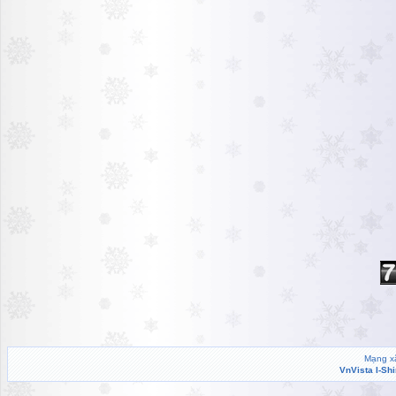
Mạng xã
VnVista I-Sh