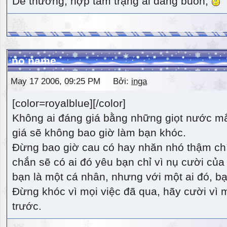
Dễ thương, hợp tâm trạng ai đang buồn,
no name
May 17 2006, 09:25 PM Bởi:
inga
[color=royalblue][/color]
Không ai đáng giá bằng những giọt nước m
giá sẽ không bao giờ làm bạn khóc.
Đừng bao giờ cau có hay nhăn nhó thậm ch
chắn sẽ có ai đó yêu bạn chỉ vì nụ cười của 
bạn là một cá nhân, nhưng với một ai đó, bạn
Đừng khóc vì mọi việc đã qua, hãy cười vì 
trước.