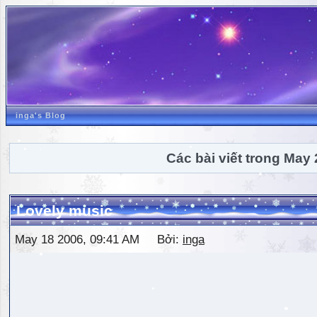
inga's Blog
Các bài viết trong May
Lovely music
May 18 2006, 09:41 AM Bởi:
inga