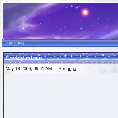
inga's Blog
Lovely music
May 18 2006, 09:41 AM Bởi:
inga