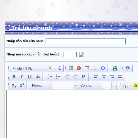
Trả lời nhanh
Nhập vào tên của bạn:
Nhập mã số xác nhận (bắt buộc):
Mã HTML
Phông
Kích cỡ phông
Phông
Cỡ chữ
Phông
Cỡ chữ