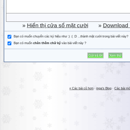
»
Hiển thị cửa sổ mặt cười
»
Download b
Bạn có muốn chuyển các ký hiệu như :) :( :D ...thành mặt cười trong bài viết này?
Bạn có muốn
chèn thêm chữ ký
vào bài viết này ?
« Các bài cũ hơn
·
inga's Blog
·
Các bài mớ