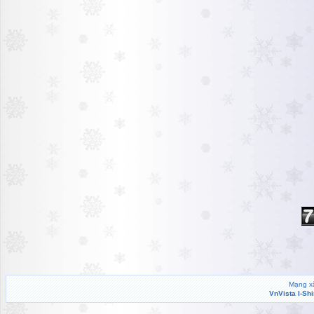
Mạng xã
VnVista I-Sh