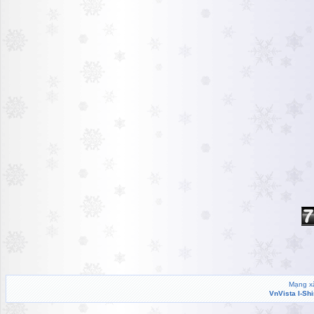
Mạng xã
VnVista I-Sh