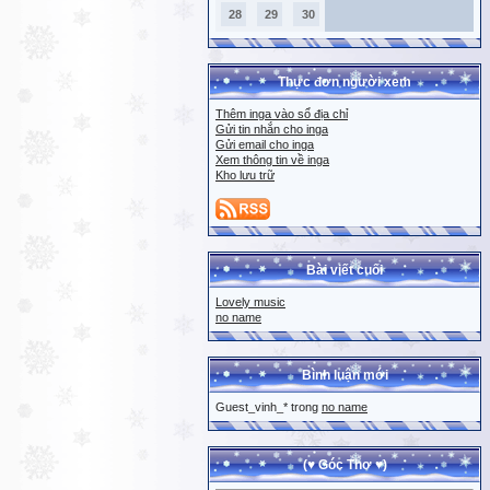
28
29
30
Thực đơn người xem
Thêm inga vào sổ địa chỉ
Gửi tin nhắn cho inga
Gửi email cho inga
Xem thông tin về inga
Kho lưu trữ
Bài viết cuối
Lovely music
no name
Bình luận mới
Guest_vinh_* trong
no name
(♥ Góc Thơ ♥)