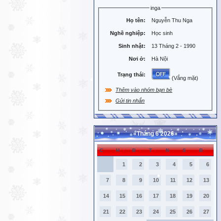
inga
Họ tên:
Nguyễn Thu Nga
Nghề nghiệp:
Học sinh
Sinh nhật:
13 Tháng 2 - 1990
Nơi ở:
Hà Nội
Trạng thái:
(Vắng mặt)
Thêm vào nhóm bạn bè
Gửi tin nhắn
«
Tháng 6 2026
»
C
H
B
T
N
S
B
1
2
3
4
5
6
7
8
9
10
11
12
13
14
15
16
17
18
19
20
21
22
23
24
25
26
27