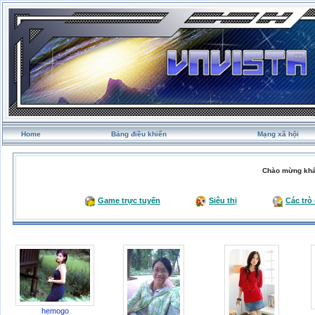
Home
Bảng điều khiển
Mạng xã hội
Chào mừng khá
Game trực tuyến
Siêu thị
Các trò
hemogo