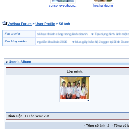
consongyeuthuon...
hoa hai duong
VnVista Forum
>
User Profile
> Sổ ảnh
“đặc biệt” của Microsoft
New articles
♥
4 bài học thành công trong kinh doanh
♥
Tạo dựng hình ảnh 
i hải quan là gì? Hướng dẫn khai báo 2026
New blog entries
♥
Mua giày bảo hộ Jogger tại Bình Dương ở đ
User's Album
Lớp mình.
Bình luận:
1 /
Lần xem:
228
·
Tổng số ảnh:
2 ·
Tổng số b