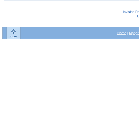
Invision P
L
Home
|
Mạng x