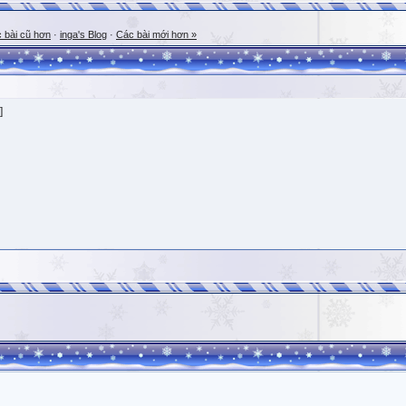
 bài cũ hơn
·
inga's Blog
·
Các bài mới hơn »
]