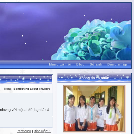
Mạng xã hội
Blog
Sổ ảnh
Đăng nhập
Thông tin cá nhân
Trong:
Something about life/love
nhưng với một ai đó, bạn là cả
Permalink
|
Bình luận: 1