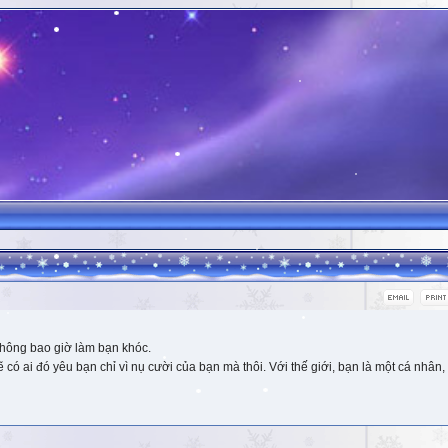
hông bao giờ làm bạn khóc.
 ai đó yêu bạn chỉ vì nụ cười của bạn mà thôi. Với thế giới, bạn là một cá nhân, 