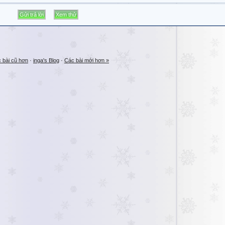
 bài cũ hơn
·
inga's Blog
·
Các bài mới hơn »