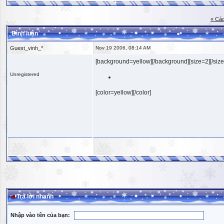
« Các
Bình luận
Guest_vinh_*
Nov 19 2006, 08:14 AM
[background=yellow][/background][size=2][/size
Unregistered
[color=yellow][/color]
Trả lời nhanh
Nhập vào tên của bạn: