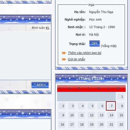
inga
Họ tên:
Nguyễn Thu Nga
Nghề nghiệp:
Học sinh
Sinh nhật:
:
13 Tháng 2 - 1990
Bình luận
#1
Nơi ở:
Hà Nội
Trạng thái:
(Vắng mặt)
Thêm vào nhóm bạn bè
Gửi tin nhắn
«
Tháng 8 2026
»
C
H
B
T
N
S
B
1
2
3
4
5
6
7
8
9
10
11
12
13
14
15
16
17
18
19
20
21
22