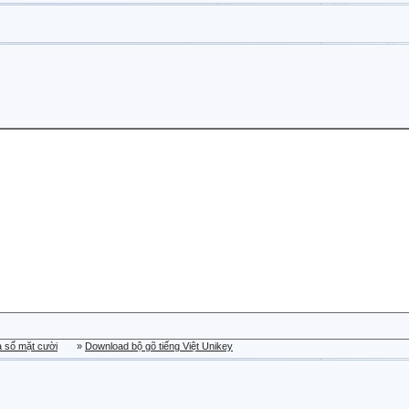
a sổ mặt cười
»
Download bộ gõ tiếng Việt Unikey