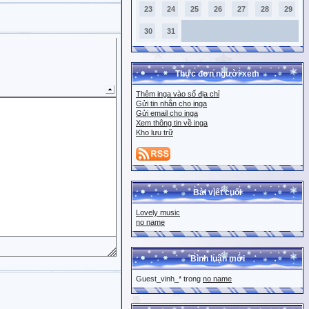
23
24
25
26
27
28
29
30
31
Thực đơn người xem
Thêm inga vào sổ địa chỉ
Gửi tin nhắn cho inga
Gửi email cho inga
Xem thông tin về inga
Kho lưu trữ
Bài viết cuối
Lovely music
no name
Bình luận mới
Guest_vinh_* trong
no name