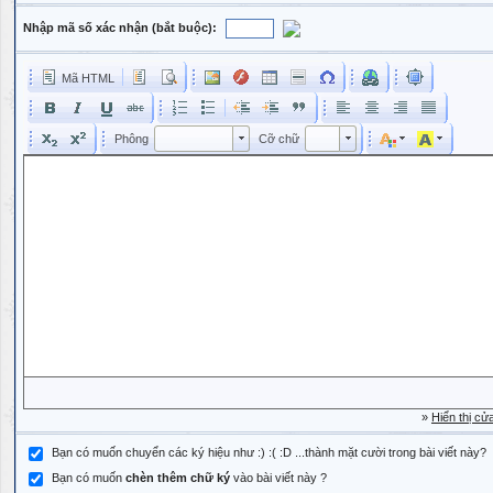
Nhập mã số xác nhận (bắt buộc):
Mã HTML
Phông
Kích cỡ phông
Phông
Cỡ chữ
Phông
Cỡ chữ
»
Hiển thị cử
Bạn có muốn chuyển các ký hiệu như :) :( :D ...thành mặt cười trong bài viết này?
Bạn có muốn
chèn thêm chữ ký
vào bài viết này ?