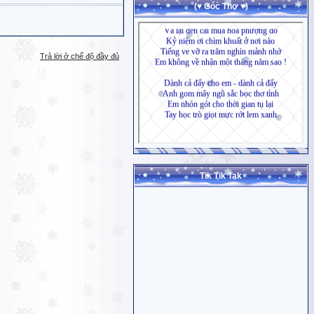
(♥ Góc Thơ ♥)
Trả lời ở chế độ đầy đủ
Tik Tik Tak