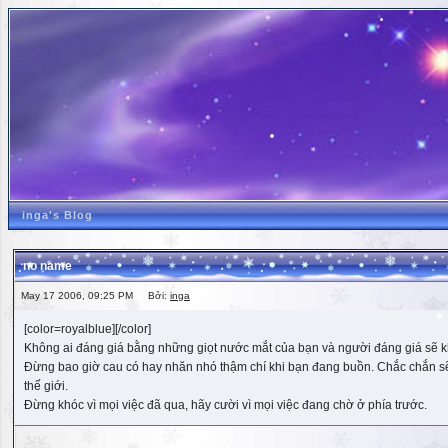
inga's Blog
no name
May 17 2006, 09:25 PM Bởi:
inga
[color=royalblue][/color]
Không ai đáng giá bằng những giọt nước mắt của bạn và người đáng giá sẽ k
Đừng bao giờ cau có hay nhăn nhó thậm chí khi bạn đang buồn. Chắc chắn sẽ có
thế giới.
Đừng khóc vì mọi việc đã qua, hãy cười vì mọi việc đang chờ ở phía trước.