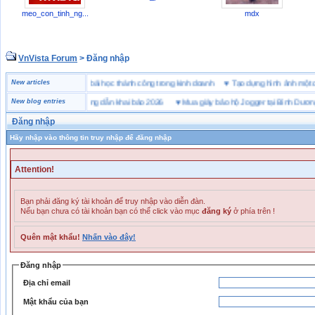
meo_con_tinh_ng...
mdx
VnVista Forum
> Đăng nhập
“đặc biệt” của Microsoft
New articles
♥
4 bài học thành công trong kinh doanh
♥
Tạo dựng hình ảnh 
ai hải quan là gì? Hướng dẫn khai báo 2026
New blog entries
♥
Mua giày bảo hộ Jogger tại Bình Dương ở đ
Đăng nhập
Hãy nhập vào thông tin truy nhập để đăng nhập
Attention!
Bạn phải đăng ký tài khoản để truy nhập vào diễn đàn.
Nếu bạn chưa có tài khoản bạn có thể click vào mục
đăng ký
ở phía trên !
Quên mật khẩu!
Nhấn vào đây!
Đăng nhập
Địa chỉ email
Mật khẩu của bạn