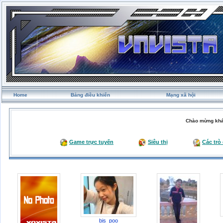
Home
Bảng điều khiển
Mạng xã hội
Chào mừng khá
Game trực tuyến
Siêu thị
Các trò
bis_poo