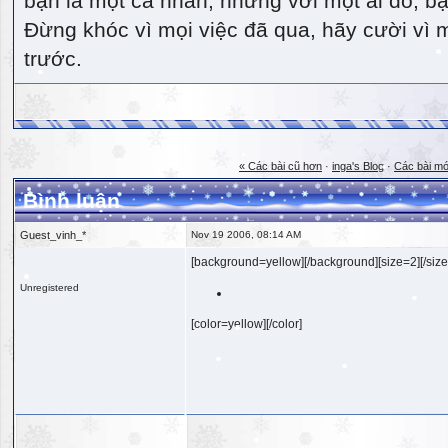
bạn là một cá nhân, nhưng với một ai đó, bạn
Đừng khóc vì mọi việc đã qua, hãy cười vì 
trước.
« Các bài cũ hơn
·
inga's Blog
·
Các bài mớ
Bình luận
Guest_vinh_*
Nov 19 2006, 08:14 AM
[background=yellow][/background][size=2][/size
Unregistered
[color=yellow][/color]