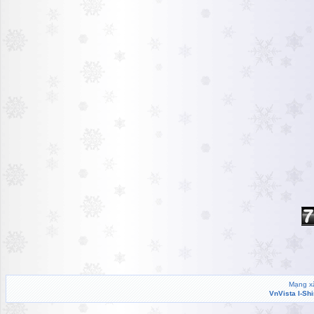
Mạng xã
VnVista I-Sh