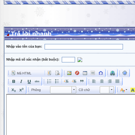
Trả lời nhanh
Nhập vào tên của bạn:
Nhập mã số xác nhận (bắt buộc):
Mã HTML
Phông
Kích cỡ phông
Phông
Cỡ chữ
Phông
Cỡ chữ