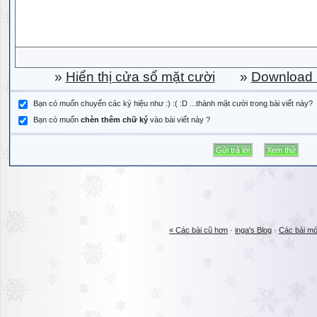
»
Hiển thị cửa sổ mặt cười
»
Download b
Bạn có muốn chuyển các ký hiệu như :) :( :D ...thành mặt cười trong bài viết này?
Bạn có muốn
chèn thêm chữ ký
vào bài viết này ?
« Các bài cũ hơn
·
inga's Blog
·
Các bài mớ