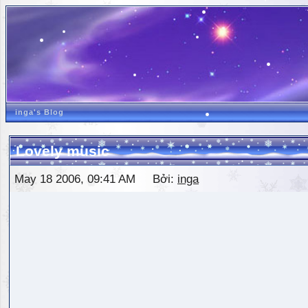
inga's Blog
Lovely music
May 18 2006, 09:41 AM Bởi:
inga