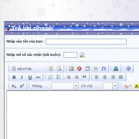
Trả lời nhanh
Nhập vào tên của bạn:
Nhập mã số xác nhận (bắt buộc):
Mã HTML
Phông
Kích cỡ phông
Phông
Cỡ chữ
Phông
Cỡ chữ