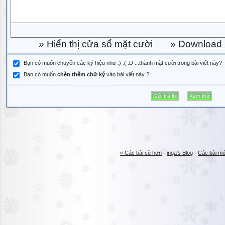
»
Hiển thị cửa sổ mặt cười
»
Download b
Bạn có muốn chuyển các ký hiệu như :) :( :D ...thành mặt cười trong bài viết này?
Bạn có muốn
chèn thêm chữ ký
vào bài viết này ?
« Các bài cũ hơn
·
inga's Blog
·
Các bài mớ