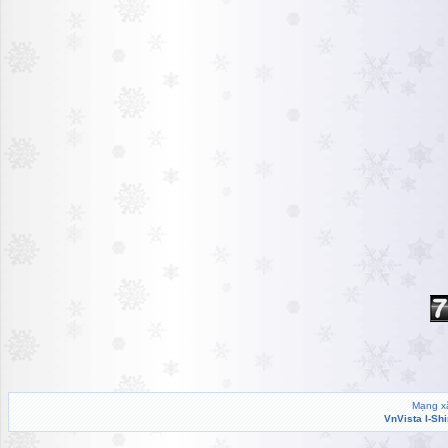
Mạng xã
VnVista I-Sh