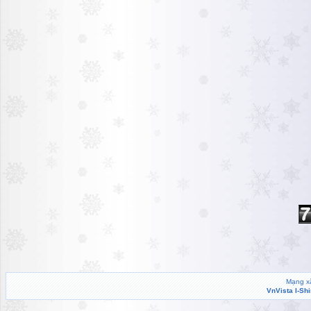
Mạng xã
VnVista I-Sh