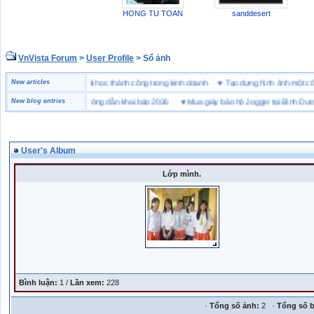
HONG TU TOAN
sanddesert
VnVista Forum
>
User Profile
> Sổ ảnh
đặc biệt” của Microsoft
New articles
♥
4 bài học thành công trong kinh doanh
♥
Tạo dựng hình ảnh mộ
hai hải quan là gì? Hướng dẫn khai báo 2026
New blog entries
♥
Mua giày bảo hộ Jogger tại Bình Dương ở
User's Album
Lớp mình.
Bình luận:
1 /
Lần xem:
228
·
Tổng số ảnh:
2 ·
Tổng số b