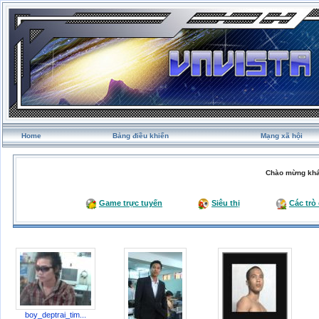
Home
Bảng điều khiển
Mạng xã hội
Chào mừng khá
Game trực tuyến
Siêu thị
Các trò
boy_deptrai_tim...