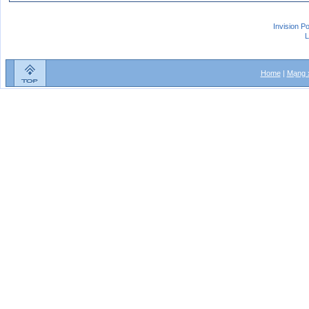
Invision P
L
Home
|
Mạng x