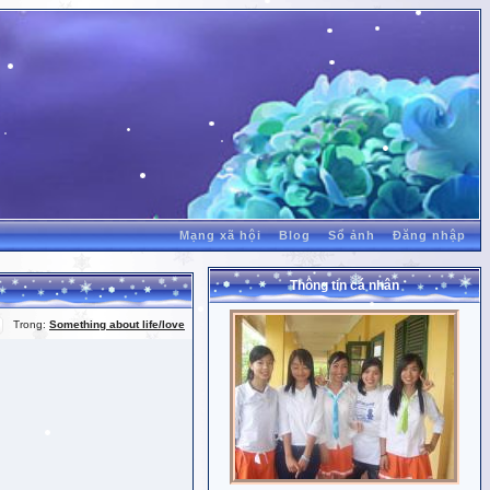
Mạng xã hội
Blog
Sổ ảnh
Đăng nhập
Thông tin cá nhân
Trong:
Something about life/love