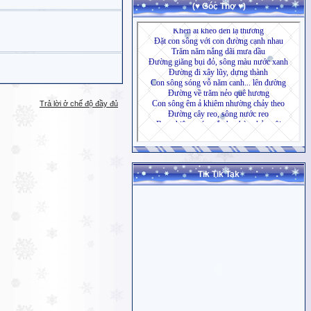
(♥ Góc Thơ ♥)
Trả lời ở chế độ đầy đủ
Tik Tik Tak