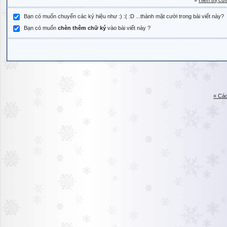
»
Hiển thị cử
Bạn có muốn chuyển các ký hiệu như :) :( :D ...thành mặt cười trong bài viết này?
Bạn có muốn
chèn thêm chữ ký
vào bài viết này ?
« Các