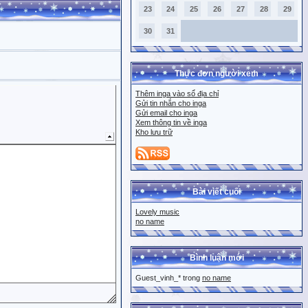
23
24
25
26
27
28
29
30
31
Thực đơn người xem
Thêm inga vào sổ địa chỉ
Gửi tin nhắn cho inga
Gửi email cho inga
Xem thông tin về inga
Kho lưu trữ
Bài viết cuối
Lovely music
no name
Bình luận mới
Guest_vinh_* trong
no name