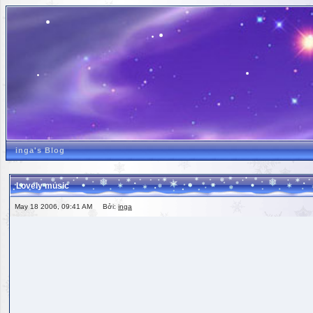
inga's Blog
Lovely music
May 18 2006, 09:41 AM Bởi:
inga