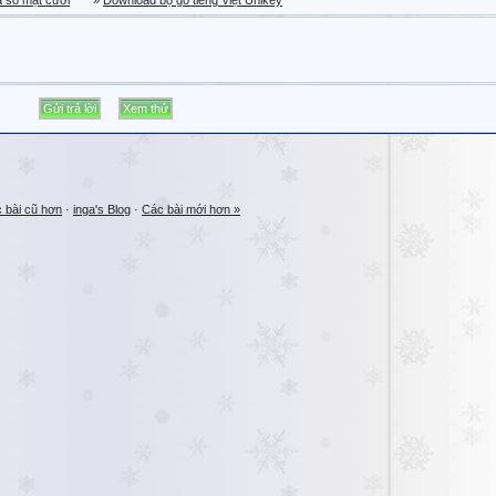
a sổ mặt cười
»
Download bộ gõ tiếng Việt Unikey
 bài cũ hơn
·
inga's Blog
·
Các bài mới hơn »