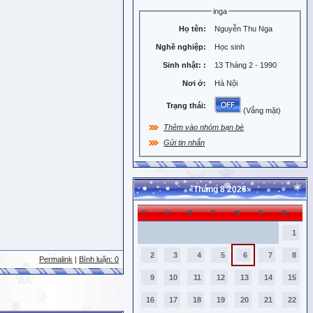
inga
Họ tên:
Nguyễn Thu Nga
Nghề nghiệp:
Học sinh
Sinh nhật:
:
13 Tháng 2 - 1990
Nơi ở:
Hà Nội
Trạng thái:
(Vắng mặt)
Thêm vào nhóm bạn bè
Gửi tin nhắn
«
Tháng 8 2026
»
C
H
B
T
N
S
B
1
2
3
4
5
6
7
8
Permalink
|
Bình luận: 0
9
10
11
12
13
14
15
16
17
18
19
20
21
22