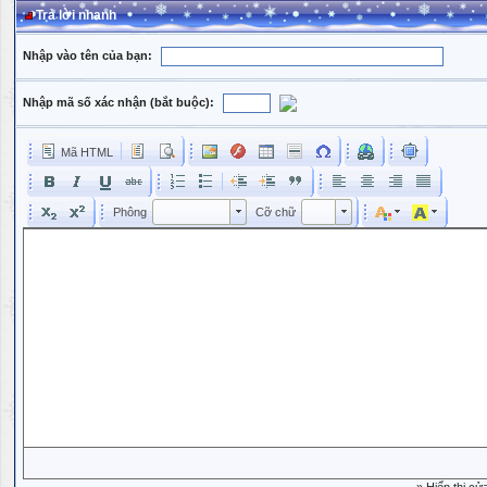
Trả lời nhanh
Nhập vào tên của bạn:
Nhập mã số xác nhận (bắt buộc):
Mã HTML
Phông
Kích cỡ phông
Phông
Cỡ chữ
Phông
Cỡ chữ