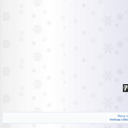
Mạng xã
VnVista I-Sh