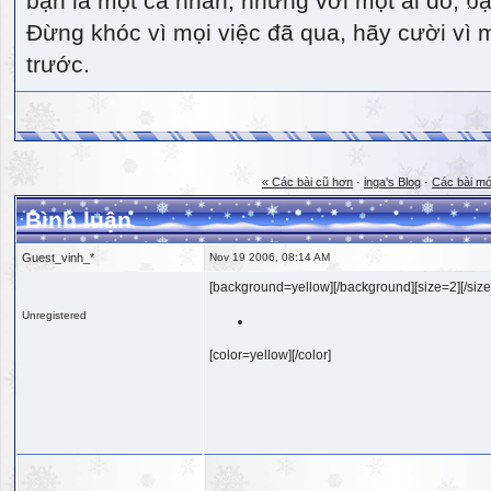
bạn là một cá nhân, nhưng với một ai đó, bạn
Đừng khóc vì mọi việc đã qua, hãy cười vì 
trước.
« Các bài cũ hơn
·
inga's Blog
·
Các bài mớ
Bình luận
Guest_vinh_*
Nov 19 2006, 08:14 AM
[background=yellow][/background][size=2][/size
Unregistered
[color=yellow][/color]