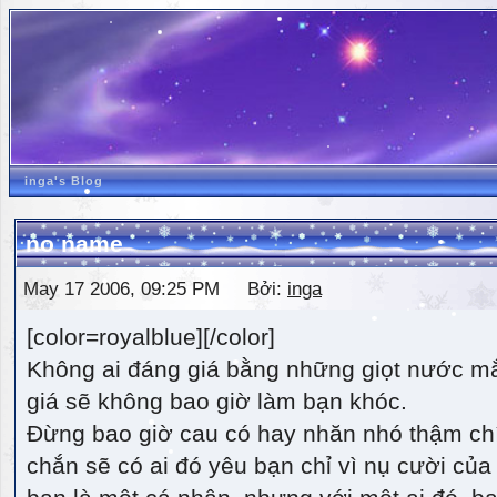
inga's Blog
no name
May 17 2006, 09:25 PM Bởi:
inga
[color=royalblue][/color]
Không ai đáng giá bằng những giọt nước m
giá sẽ không bao giờ làm bạn khóc.
Đừng bao giờ cau có hay nhăn nhó thậm ch
chắn sẽ có ai đó yêu bạn chỉ vì nụ cười của 