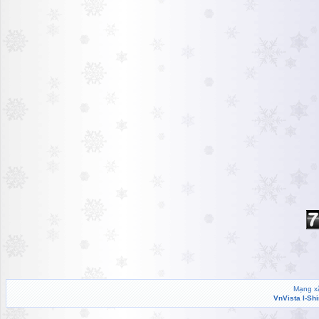
Mạng xã
VnVista I-Sh