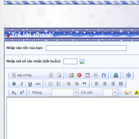
Trả lời nhanh
Nhập vào tên của bạn:
Nhập mã số xác nhận (bắt buộc):
Mã HTML
Phông
Kích cỡ phông
Phông
Cỡ chữ
Phông
Cỡ chữ