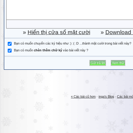
»
Hiển thị cửa sổ mặt cười
»
Download b
Bạn có muốn chuyển các ký hiệu như :) :( :D ...thành mặt cười trong bài viết này?
Bạn có muốn
chèn thêm chữ ký
vào bài viết này ?
« Các bài cũ hơn
·
inga's Blog
·
Các bài mớ