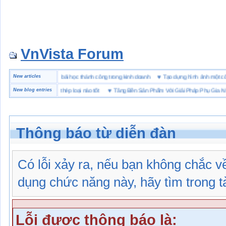
VnVista Forum
đặc biệt” của Microsoft
New articles
♥
4 bài học thành công trong kinh doanh
♥
Tạo dựng hình ảnh mộ
 hộ lót Kevlar và lót thép loại nào tốt
New blog entries
♥
Tăng Bền Sản Phẩm Với Giải Pháp Phụ Gia Nhựa
Thông báo từ diễn đàn
Có lỗi xảy ra, nếu bạn không chắc 
dụng chức năng này, hãy tìm trong tài
Lỗi được thông báo là: