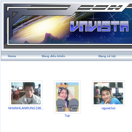
Home
Bảng điều khiển
Mạng xã hội
NHANHLANRUNG198...
nguoichoi
7up