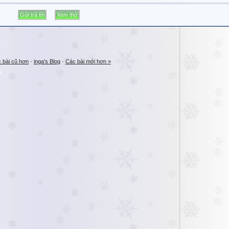
 bài cũ hơn
·
inga's Blog
·
Các bài mới hơn »