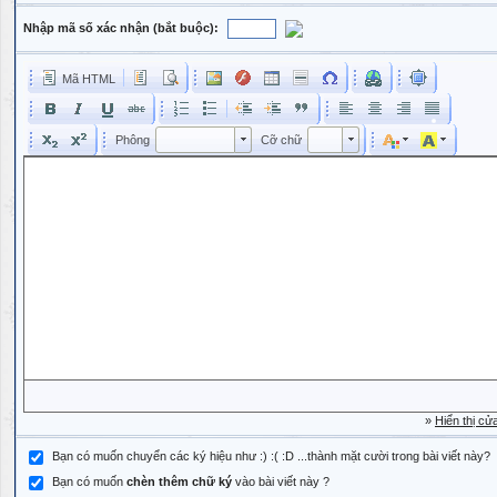
Nhập mã số xác nhận (bắt buộc):
Mã HTML
Phông
Kích cỡ phông
Phông
Cỡ chữ
Phông
Cỡ chữ
»
Hiển thị cử
Bạn có muốn chuyển các ký hiệu như :) :( :D ...thành mặt cười trong bài viết này?
Bạn có muốn
chèn thêm chữ ký
vào bài viết này ?