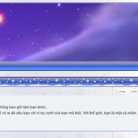
hông bao giờ làm bạn khóc.
 ai đó yêu bạn chỉ vì nụ cười của bạn mà thôi. Với thế giới, bạn là một cá nhân, 