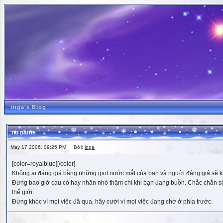
inga's Blog
no name
May 17 2006, 09:25 PM Bởi:
inga
[color=royalblue][/color]
Không ai đáng giá bằng những giọt nước mắt của bạn và người đáng giá sẽ k
Đừng bao giờ cau có hay nhăn nhó thậm chí khi bạn đang buồn. Chắc chắn sẽ có
thế giới.
Đừng khóc vì mọi việc đã qua, hãy cười vì mọi việc đang chờ ở phía trước.