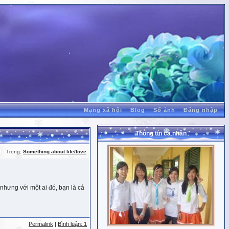
Mạng xã hội
Blog
Sổ ảnh
Đăng nhập
Thông tin cá nhân
Trong:
Something about life/love
nhưng với một ai đó, bạn là cả
Permalink
|
Bình luận: 1