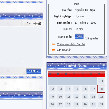
inga
Họ tên:
Nguyễn Thu Nga
Nghề nghiệp:
Học sinh
Sinh nhật:
:
13 Tháng 2 - 1990
Bình luận
#1
Nơi ở:
Hà Nội
Trạng thái:
(Vắng mặt)
Thêm vào nhóm bạn bè
Gửi tin nhắn
«
Tháng 8 2026
»
C
H
B
T
N
S
B
1
2
3
4
5
6
7
8
9
10
11
12
13
14
15
16
17
18
19
20
21
22