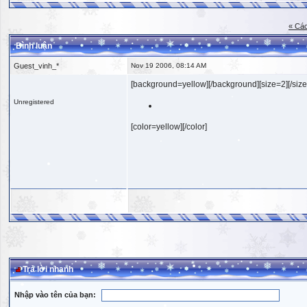
« Các
Bình luận
Guest_vinh_*
Nov 19 2006, 08:14 AM
[background=yellow][/background][size=2][/size
Unregistered
[color=yellow][/color]
Trả lời nhanh
Nhập vào tên của bạn: