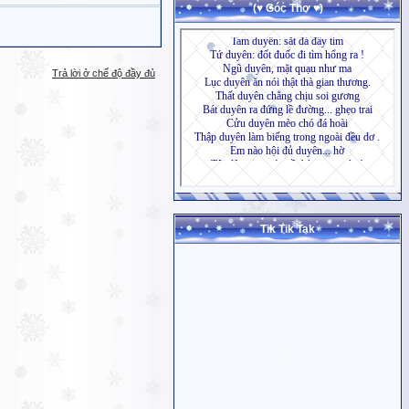
(♥ Góc Thơ ♥)
Trả lời ở chế độ đầy đủ
Tik Tik Tak