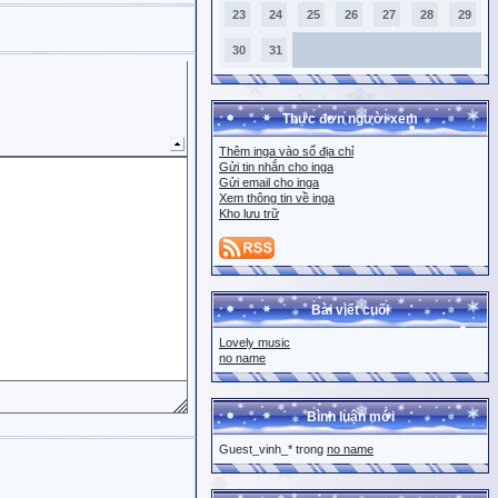
23
24
25
26
27
28
29
30
31
Thực đơn người xem
Thêm inga vào sổ địa chỉ
Gửi tin nhắn cho inga
Gửi email cho inga
Xem thông tin về inga
Kho lưu trữ
Bài viết cuối
Lovely music
no name
Bình luận mới
Guest_vinh_* trong
no name