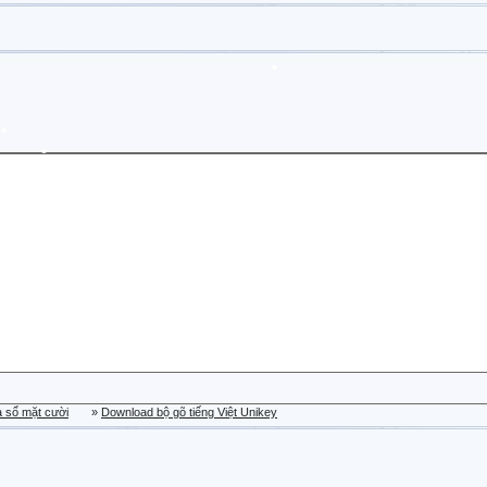
a sổ mặt cười
»
Download bộ gõ tiếng Việt Unikey