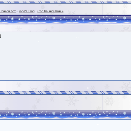
 bài cũ hơn
·
inga's Blog
·
Các bài mới hơn »
]