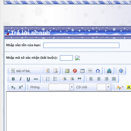
Trả lời nhanh
Nhập vào tên của bạn:
Nhập mã số xác nhận (bắt buộc):
Mã HTML
Phông
Kích cỡ phông
Phông
Cỡ chữ
Phông
Cỡ chữ