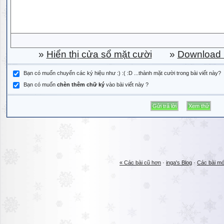
»
Hiển thị cửa sổ mặt cười
»
Download b
Bạn có muốn chuyển các ký hiệu như :) :( :D ...thành mặt cười trong bài viết này?
Bạn có muốn
chèn thêm chữ ký
vào bài viết này ?
« Các bài cũ hơn
·
inga's Blog
·
Các bài mớ