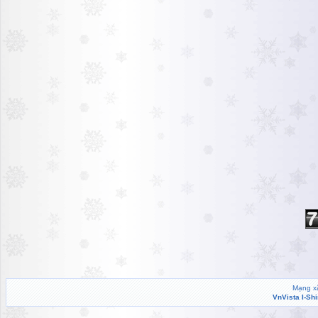
Mạng xã
VnVista I-Sh