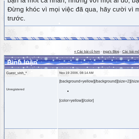
bạn là một cá nhân, nhưng với một ai đó, bạn
Đừng khóc vì mọi việc đã qua, hãy cười vì 
trước.
« Các bài cũ hơn
·
inga's Blog
·
Các bài mớ
Bình luận
Guest_vinh_*
Nov 19 2006, 08:14 AM
[background=yellow][/background][size=2][/size
Unregistered
[color=yellow][/color]