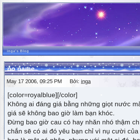
inga's Blog
no name
May 17 2006, 09:25 PM Bởi:
inga
[color=royalblue][/color]
Không ai đáng giá bằng những giọt nước m
giá sẽ không bao giờ làm bạn khóc.
Đừng bao giờ cau có hay nhăn nhó thậm ch
chắn sẽ có ai đó yêu bạn chỉ vì nụ cười của 